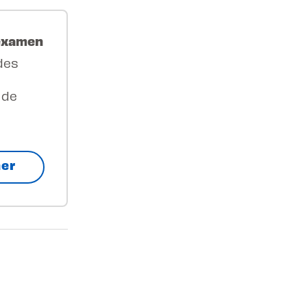
'examen
des
 de
ner