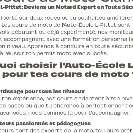
Dans toutes nos ag
Français, anglais, it
L-Pittet: Deviens un Motard Expert en Toute Séc
Au programme
Possibilité de louer
Conditions
Condition : Avoir un
liberté sur deux roues ou tu souhaites améliorer
Gland, Yverdon, Nyo
Sur un parking
 Les cours de moto de l’Auto-École L-Pittet sont 
Avoir au minimum 1
Français, anglais, it
Au programme
u sois débutant ou déjà expérimenté, nos moniteu
Outils pédagogiques
Avoir un permis d'él
Condition : Avoir un
Cours sur mesure, 
t’accompagnent avec une formation personnalis
(démarrer, s'arrêter
assez prêt pour alle
Etre capable de se 
travailler certaines
on niveau. Apprends à conduire en toute sécurit
Suivre les 3 cours 
Avec oreillette
 à réussir ton permis moto avec succès.
Au programme
d'élève (dans les 4 m
Outils pédagogique
oi choisir l’Auto-École L
Ne pas suivre 2 cou
 pour tes cours de moto 
Simulation d'examen
Avoir un équipement
d'examen, en te de
chaussures montant
fera un feed-back e
tissage pour tous les niveaux
Avoir un véhicule e
Parcours lent et su
 ton expérience, nos cours s’adaptent à ton nive
usés,
éclairage, dire
es bases ou que tu cherches à perfectionner de
Avec oreillette
avancées, nous sommes là pour t’accompagner.
Au programme
Outils pédagogique
eurs passionnés et pédagogues
Cours 1 : exercices à
teurs sont des experts de la moto, toujours prêt