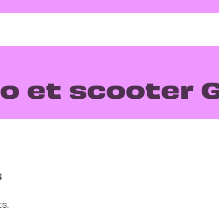
o et scooter 
s
s.