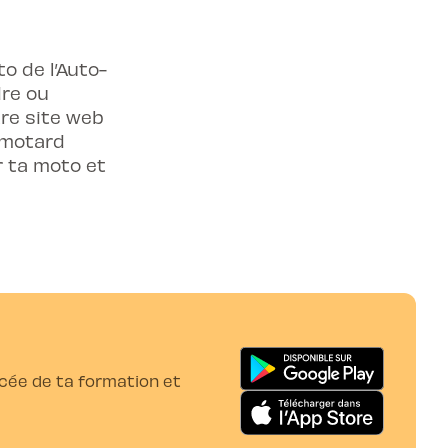
o de l’Auto-
dre ou
tre site web
 motard
r ta moto et
ancée de ta formation et