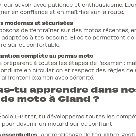
slalom), freinage, u
 leur savoir avec patience et enthousiasme. Leur
gner en confiance et en maîtrise sur la route.
Cours 2 : freinage s
franchissement d’i
 modernes et sécurisées
Cours 3 : conduite e
posons de t’entraîner sur des motos récentes, 
conduite hors local
t adaptées à tes besoins. Elles te permettent de
re sûr et confortable.
ration complète au permis moto
 préparent à toutes les étapes de l’examen : maî
onduite en circulation et respect des règles de 
 affronter l’examen avec sérénité.
as-tu apprendre dans no
 de moto à Gland ?
-École L-Pittet, tu développeras toutes les comp
 pour devenir un motard sûr et confiant
 essentielles
: apprentissage de l’équilibre, gest