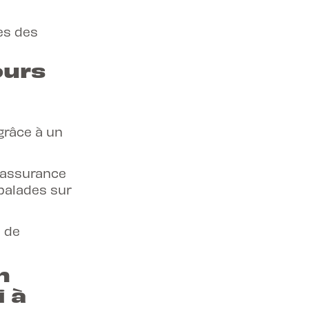
es des
ours
 grâce à un
 assurance
 balades sur
s de
n
 à