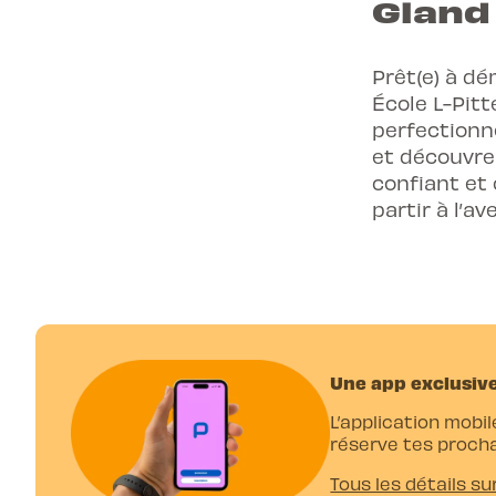
Glan
Prêt(e) à dé
École L-Pit
perfectionn
et découvre
confiant et
partir à l’a
Une app exclusive
L’application mobil
réserve tes procha
Tous les détails su