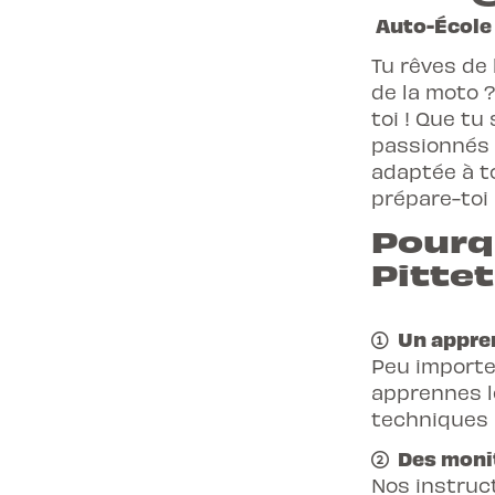
Auto-École 
Tu rêves de 
de la moto ?
toi ! Que t
passionnés 
adaptée à t
prépare-toi
Pourqu
Pittet
Un appren
Peu importe
apprennes l
techniques 
Des monit
Nos instruc