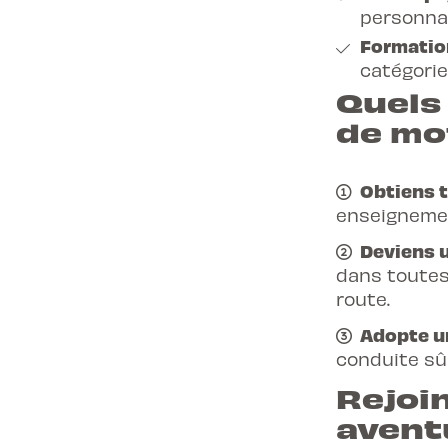
personnal
Formatio
catégorie
Quels 
de mo
Obtiens t
enseignemen
Deviens 
dans toutes
route.
Adopte un
conduite sûr
Rejoi
avent