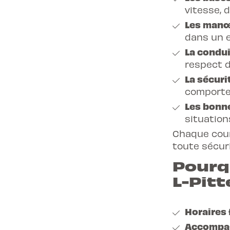
vitesse, 
Les manœ
dans un e
La condui
respect d
La sécuri
comporte
Les bonn
situation
Chaque cour
toute sécuri
Pourqu
L-Pitt
Horaires 
Accompag