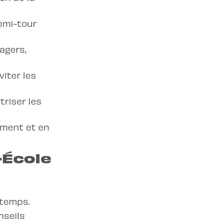
demi-tour
agers,
viter les
triser les
ement et en
-École
 temps.
nseils