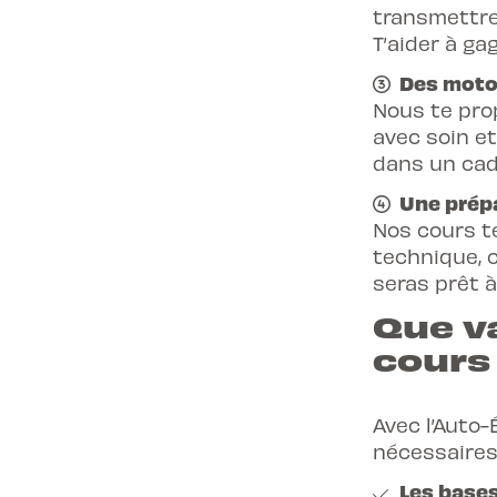
transmettre
T’aider à ga
Des motos
Nous te pro
avec soin e
dans un cad
Une prépa
Nos cours te
technique, c
seras prêt à
Que v
cours
Avec l’Auto
nécessaires
Les bases