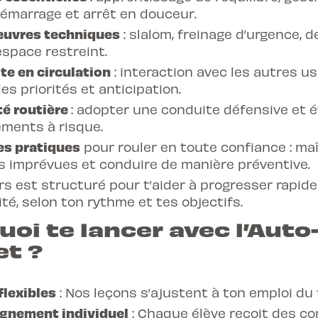
démarrage et arrêt en douceur.
uvres techniques
: slalom, freinage d’urgence, 
space restreint.
te en circulation
: interaction avec les autres us
es priorités et anticipation.
té routière
: adopter une conduite défensive et é
ments à risque.
es pratiques
pour rouler en toute confiance : maî
s imprévues et conduire de manière préventive.
s est structuré pour t’aider à progresser rapid
té, selon ton rythme et tes objectifs.
oi te lancer avec l’Auto
et ?
flexibles
: Nos leçons s’ajustent à ton emploi du
nement individuel
: Chaque élève reçoit des co