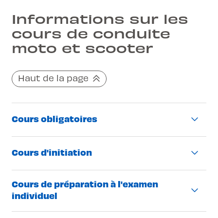
Informations sur les
cours de conduite
moto et scooter
Haut de la page
Cours obligatoires
Description
Cours d'initiation
Cours de 4h (cours obligatoires
Description
Cours de préparation à l'examen
en groupe
individuel
190.- par cours (Vaud) / 200.- par cours
Leçon de 50 minutes
(Neuchâtel)