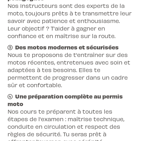
Nos instructeurs sont des experts de la
de la chaussée
moto, toujours prêts à te transmettre leur
Cours 2 : freinage sûr et rapide, conduite
savoir avec patience et enthousiasme.
en circulation, franchissement
Leur objectif ? T’aider à gagner en
d’intersections
confiance et en maîtrise sur la route.
Cours 3 : conduite en virages, freinage à
Des motos modernes et sécurisées
haute vitesse, conduite hors localités
Nous te proposons de t’entraîner sur des
motos récentes, entretenues avec soin et
adaptées à tes besoins. Elles te
permettent de progresser dans un cadre
sûr et confortable.
Une préparation complète au permis
moto
Nos cours te préparent à toutes les
étapes de l’examen : maîtrise technique,
conduite en circulation et respect des
règles de sécurité. Tu seras prêt à