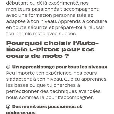
changer les vitesses)
Avoir un permis d'élève A ou A1 valable
moniteur de travailler certaines choses
débutant ou déjà expérimenté, nos
l'examen
en particulier
moniteurs passionnés t’accompagnent
Etre capable de se déplacer avec le
avec une formation personnalisée et
véhicule
Avec oreillette
Au programme
adaptée à ton niveau. Apprends à conduire
Suivre les 3 cours obligatoires avec le
Outils pédagogiques pour réussir son
en toute sécurité et prépare-toi à réussir
même permis d'élève (dans les 4 mois de
permis
Simulation d'examen : on va te mettre en
ton permis moto avec succès.
validité)
situation d'examen, en te demandant
Pourquoi choisir l’Auto-
Ne pas suivre 2 cours le même jour
les mêmes choses et on te fera un feed-
École L-Pittet pour tes
Avoir un équipement adapté (veste,
back en fin de cours
cours de moto ?
gants, casque, chaussures montantes
Parcours lent et sur route
résistantes, pantalon)
Avec oreillette
Un apprentissage pour tous les niveaux
Avoir un véhicule en bon état (pneus
Peu importe ton expérience, nos cours
Outils pédagogiques pour réussir son
gonflés et pas usés,
éclairage, direction,
s’adaptent à ton niveau. Que tu apprennes
permis
freins en ordre )
les bases ou que tu cherches à
perfectionner des techniques avancées,
Au programme
nous sommes là pour t’accompagner.
Des moniteurs passionnés et
Cours 1 : exercices à basse vitesse (huit,
pédagogues
couloir lent, slalom), freinage, utilisation