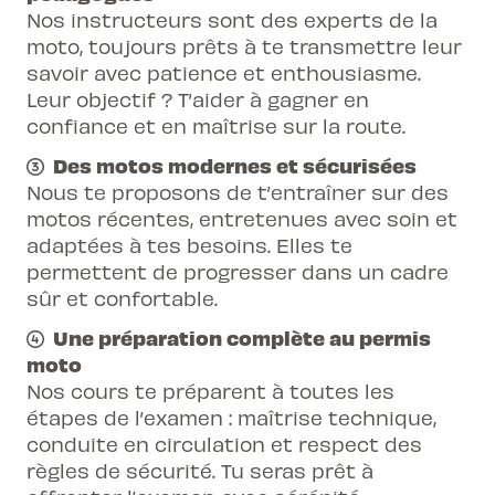
Nos instructeurs sont des experts de la
de la chaussée
moto, toujours prêts à te transmettre leur
Cours 2 : freinage sûr et rapide, conduite
savoir avec patience et enthousiasme.
en circulation, franchissement
Leur objectif ? T’aider à gagner en
d’intersections
confiance et en maîtrise sur la route.
Cours 3 : conduite en virages, freinage à
Des motos modernes et sécurisées
haute vitesse, conduite hors localités
Nous te proposons de t’entraîner sur des
motos récentes, entretenues avec soin et
adaptées à tes besoins. Elles te
permettent de progresser dans un cadre
sûr et confortable.
Une préparation complète au permis
moto
Nos cours te préparent à toutes les
étapes de l’examen : maîtrise technique,
conduite en circulation et respect des
règles de sécurité. Tu seras prêt à