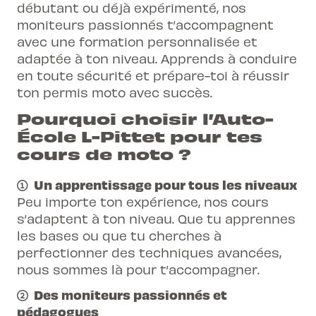
changer les vitesses)
Avoir un permis d'élève A ou A1 valable
moniteur de travailler certaines choses
débutant ou déjà expérimenté, nos
l'examen
en particulier
moniteurs passionnés t’accompagnent
Etre capable de se déplacer avec le
avec une formation personnalisée et
véhicule
Avec oreillette
Au programme
adaptée à ton niveau. Apprends à conduire
Suivre les 3 cours obligatoires avec le
Outils pédagogiques pour réussir son
en toute sécurité et prépare-toi à réussir
même permis d'élève (dans les 4 mois de
permis
Simulation d'examen : on va te mettre en
ton permis moto avec succès.
validité)
situation d'examen, en te demandant
Pourquoi choisir l’Auto-
Ne pas suivre 2 cours le même jour
les mêmes choses et on te fera un feed-
École L-Pittet pour tes
Avoir un équipement adapté (veste,
back en fin de cours
cours de moto ?
gants, casque, chaussures montantes
Parcours lent et sur route
résistantes, pantalon)
Avec oreillette
Un apprentissage pour tous les niveaux
Avoir un véhicule en bon état (pneus
Peu importe ton expérience, nos cours
Outils pédagogiques pour réussir son
gonflés et pas usés,
éclairage, direction,
s’adaptent à ton niveau. Que tu apprennes
permis
freins en ordre )
les bases ou que tu cherches à
perfectionner des techniques avancées,
Au programme
nous sommes là pour t’accompagner.
Des moniteurs passionnés et
Cours 1 : exercices à basse vitesse (huit,
pédagogues
couloir lent, slalom), freinage, utilisation