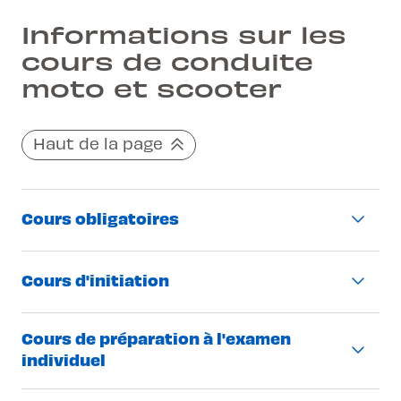
Informations sur les
cours de conduite
moto et scooter
Haut de la page
Cours obligatoires
Description
Cours d'initiation
Cours de 4h (cours obligatoires
Description
Cours de préparation à l'examen
en groupe
individuel
190.- par cours (Vaud) / 200.- par cours
Leçon de 50 minutes
(Neuchâtel)