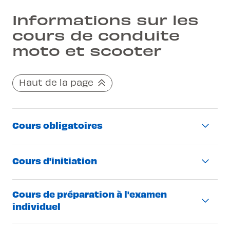
Informations sur les
cours de conduite
moto et scooter
Haut de la page
Cours obligatoires
Description
Cours d'initiation
Cours de 4h (cours obligatoires
Description
Cours de préparation à l'examen
en groupe
individuel
190.- par cours (Vaud) / 200.- par cours
Leçon de 50 minutes
(Neuchâtel)