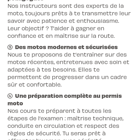
Nos instructeurs sont des experts de la
de la chaussée
moto, toujours prêts à te transmettre leur
Cours 2 : freinage sûr et rapide, conduite
savoir avec patience et enthousiasme.
en circulation, franchissement
Leur objectif ? T’aider à gagner en
d’intersections
confiance et en maîtrise sur la route.
Cours 3 : conduite en virages, freinage à
Des motos modernes et sécurisées
haute vitesse, conduite hors localités
Nous te proposons de t’entraîner sur des
motos récentes, entretenues avec soin et
adaptées à tes besoins. Elles te
permettent de progresser dans un cadre
sûr et confortable.
Une préparation complète au permis
moto
Nos cours te préparent à toutes les
étapes de l’examen : maîtrise technique,
conduite en circulation et respect des
règles de sécurité. Tu seras prêt à