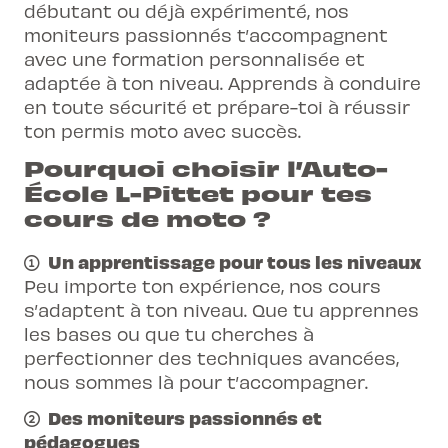
changer les vitesses)
Avoir un permis d'élève A ou A1 valable
moniteur de travailler certaines choses
débutant ou déjà expérimenté, nos
l'examen
en particulier
moniteurs passionnés t’accompagnent
Etre capable de se déplacer avec le
avec une formation personnalisée et
véhicule
Avec oreillette
Au programme
adaptée à ton niveau. Apprends à conduire
Suivre les 3 cours obligatoires avec le
Outils pédagogiques pour réussir son
en toute sécurité et prépare-toi à réussir
même permis d'élève (dans les 4 mois de
permis
Simulation d'examen : on va te mettre en
ton permis moto avec succès.
validité)
situation d'examen, en te demandant
Pourquoi choisir l’Auto-
Ne pas suivre 2 cours le même jour
les mêmes choses et on te fera un feed-
École L-Pittet pour tes
Avoir un équipement adapté (veste,
back en fin de cours
cours de moto ?
gants, casque, chaussures montantes
Parcours lent et sur route
résistantes, pantalon)
Avec oreillette
Un apprentissage pour tous les niveaux
Avoir un véhicule en bon état (pneus
Peu importe ton expérience, nos cours
Outils pédagogiques pour réussir son
gonflés et pas usés,
éclairage, direction,
s’adaptent à ton niveau. Que tu apprennes
permis
freins en ordre )
les bases ou que tu cherches à
perfectionner des techniques avancées,
Au programme
nous sommes là pour t’accompagner.
Des moniteurs passionnés et
Cours 1 : exercices à basse vitesse (huit,
pédagogues
couloir lent, slalom), freinage, utilisation