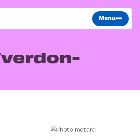
Menu
Yverdon-