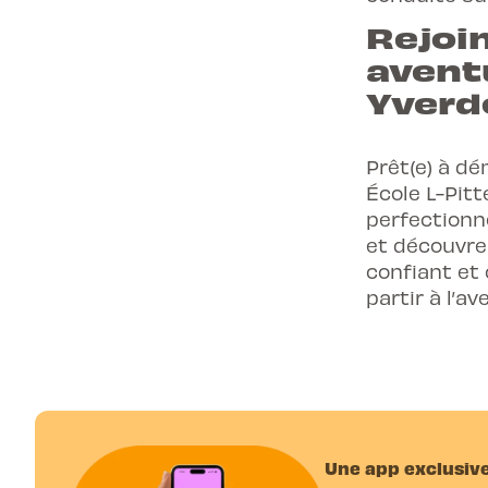
Rejoi
avent
Yverd
Prêt(e) à dé
École L-Pit
perfectionn
et découvre
confiant et
partir à l’a
Une app exclusive