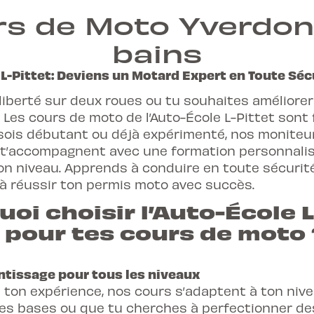
Gland, Yverdon et N
Possibilité de louer
140.- par cours (Vaud
s de Moto Yverdon
Condition : Avoir un
Français
Gland, Yverdon, Nyo
Dans toutes nos ag
bains
Français, anglais, it
Au programme
Possibilité de louer
Conditions
Condition : Avoir un
Gland, Yverdon, Nyo
L-Pittet: Deviens un Motard Expert en Toute Séc
Sur un parking
Avoir au minimum 1
Français, anglais, it
liberté sur deux roues ou tu souhaites améliorer
Au programme
Outils pédagogiques
Avoir un permis d'él
Condition : Avoir un
 Les cours de moto de l’Auto-École L-Pittet sont 
Cours sur mesure, 
(démarrer, s'arrêter
assez prêt pour alle
Etre capable de se 
u sois débutant ou déjà expérimenté, nos moniteu
travailler certaines
t’accompagnent avec une formation personnalis
Suivre les 3 cours 
Avec oreillette
Au programme
on niveau. Apprends à conduire en toute sécurit
d'élève (dans les 4 m
Outils pédagogique
 à réussir ton permis moto avec succès.
Ne pas suivre 2 cou
Simulation d'examen
oi choisir l’Auto-École L
Avoir un équipement
d'examen, en te de
 pour tes cours de moto 
chaussures montant
fera un feed-back e
Avoir un véhicule e
Parcours lent et su
usés,
éclairage, dire
tissage pour tous les niveaux
Avec oreillette
 ton expérience, nos cours s’adaptent à ton nive
Au programme
Outils pédagogique
es bases ou que tu cherches à perfectionner de