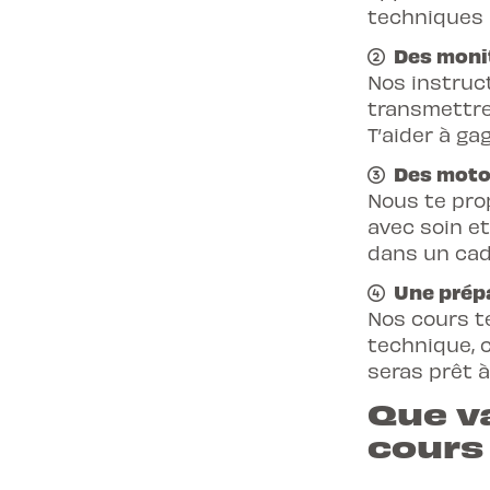
techniques 
Des monit
Nos instruc
transmettre
T’aider à ga
Des motos
Nous te pro
avec soin e
dans un cad
Une prépa
Nos cours te
technique, c
seras prêt à
Que v
cours