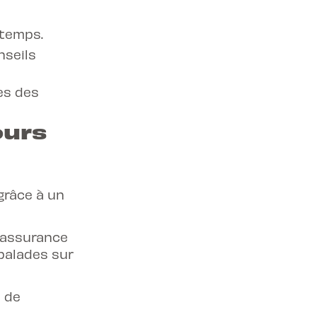
 temps.
nseils
es des
ours
 grâce à un
 assurance
 balades sur
s de