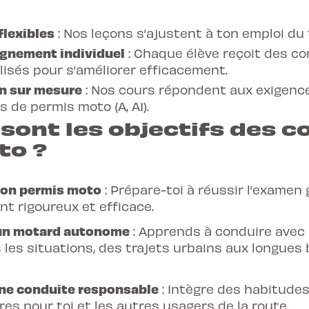
flexibles
: Nos leçons s’ajustent à ton emploi du
nement individuel
: Chaque élève reçoit des co
isés pour s’améliorer efficacement.
n sur mesure
: Nos cours répondent aux exigenc
s de permis moto (A, A1).
sont les objectifs des c
to ?
on permis moto
: Prépare-toi à réussir l’examen
t rigoureux et efficace.
un motard autonome
: Apprends à conduire avec
 les situations, des trajets urbains aux longues
e conduite responsable
: Intègre des habitude
es pour toi et les autres usagers de la route.