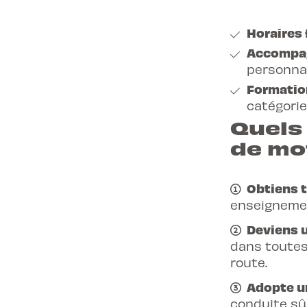
Horaires 
Accompag
personnal
Formatio
catégorie
Quels 
de mo
Obtiens t
enseignemen
Deviens 
dans toutes
route.
Adopte un
conduite sûr