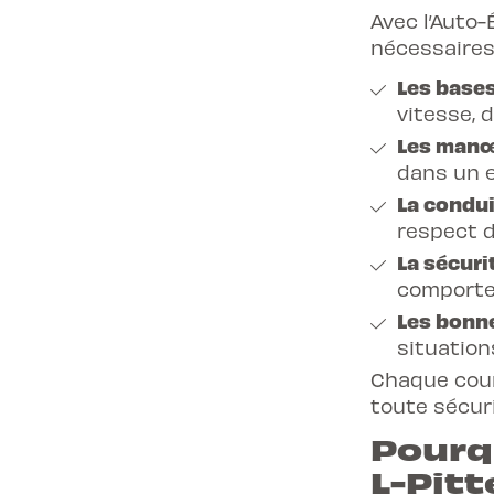
Avec l’Auto
nécessaires
Les bases
vitesse, 
Les manœ
dans un e
La condui
respect d
La sécuri
comporte
Les bonn
situation
Chaque cour
toute sécuri
Pourqu
L-Pitt