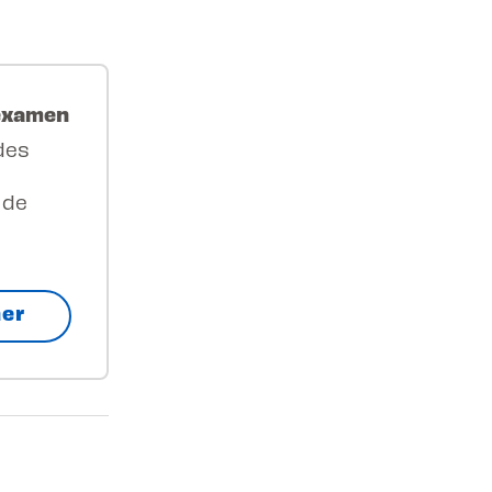
'examen
des
 de
ner