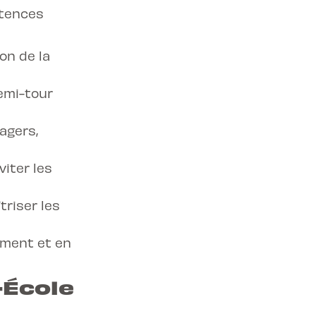
étences
ion de la
demi-tour
agers,
viter les
triser les
ement et en
-École