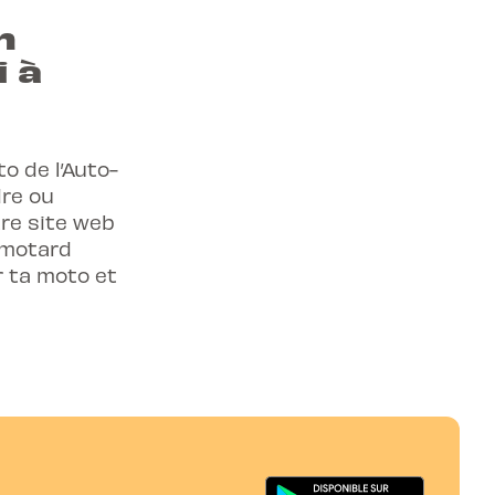
n
 à
o de l’Auto-
dre ou
tre site web
 motard
r ta moto et