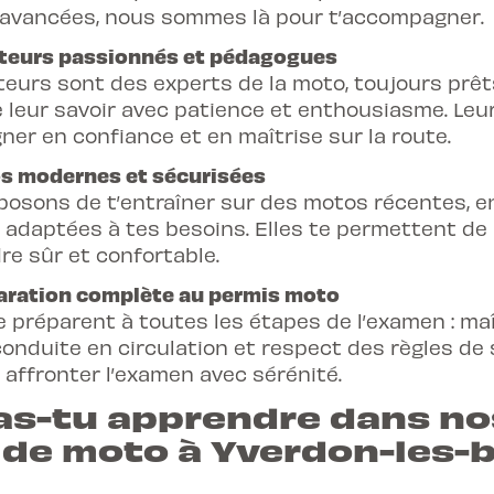
avancées, nous sommes là pour t’accompagner.
Cours 1 : exercices à
eurs passionnés et pédagogues
slalom), freinage, u
teurs sont des experts de la moto, toujours prêt
Cours 2 : freinage s
 leur savoir avec patience et enthousiasme. Leur
franchissement d’i
gner en confiance et en maîtrise sur la route.
Cours 3 : conduite e
 modernes et sécurisées
conduite hors local
posons de t’entraîner sur des motos récentes, 
t adaptées à tes besoins. Elles te permettent de
re sûr et confortable.
ration complète au permis moto
 préparent à toutes les étapes de l’examen : maî
onduite en circulation et respect des règles de 
 affronter l’examen avec sérénité.
as-tu apprendre dans no
 de moto à Yverdon-les-b