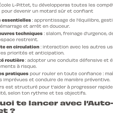
-École L-Pittet, tu développeras toutes les comp
 pour devenir un motard sûr et confiant
 essentielles
: apprentissage de l’équilibre, gest
démarrage et arrêt en douceur.
uvres techniques
: slalom, freinage d’urgence, 
space restreint.
te en circulation
: interaction avec les autres us
es priorités et anticipation.
té routière
: adopter une conduite défensive et é
ments à risque.
es pratiques
pour rouler en toute confiance : maî
s imprévues et conduire de manière préventive.
s est structuré pour t’aider à progresser rapid
té, selon ton rythme et tes objectifs.
oi te lancer avec l’Auto
et ?