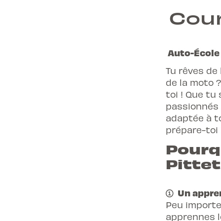
Cour
Auto-École 
Tu rêves de 
de la moto ?
toi ! Que t
passionnés 
adaptée à t
prépare-toi
Pourqu
Pittet
Un appren
Peu importe
apprennes l