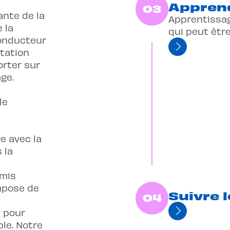
Apprend
03
ante de la
Apprentissag
 la
qui peut êtr
conducteur
station
orter sur
ge.
le
e avec la
 la
mis
pose de
Suivre 
04
 pour
ble. Notre