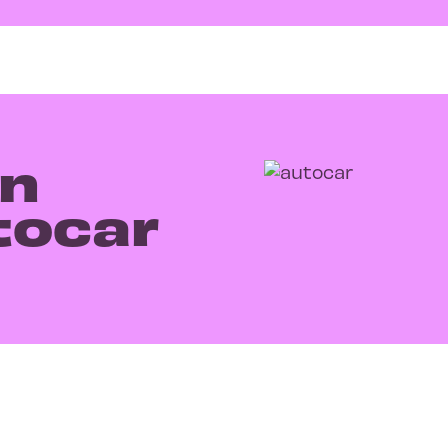
on
tocar