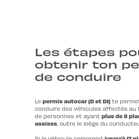
Les étapes po
obtenir ton p
de conduire
permis autocar (D et D1)
Le
te perme
conduire des véhicules affectés au 
plus de 8 pl
de personnes et ayant
assises
, outre le siège du conducteu
jusqu'à 17 p
Si le véhicule comprend