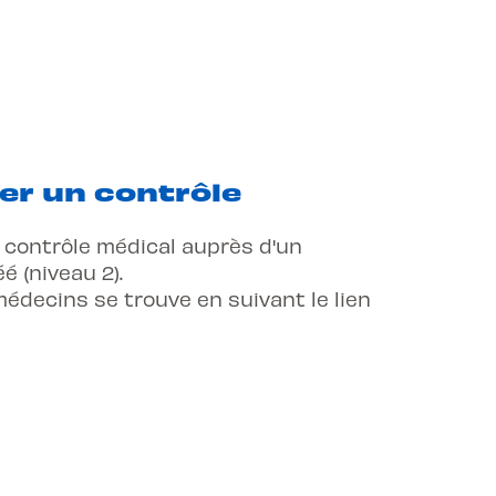
er un contrôle
l
 contrôle médical auprès d'un
é (niveau 2).
médecins se trouve en suivant le lien