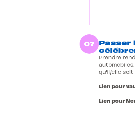
Passer 
07
célébre
Prendre rend
automobiles,
qu'il/elle so
Lien pour Va
Lien pour Ne