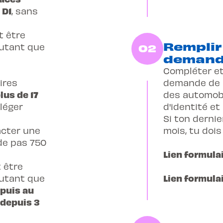
 D1
, sans
t être
Remplir
autant que
02
demande
Compléter et
ires
demande de p
lus de 17
des automobil
 léger
d'identité et
Si ton dernie
acter une
mois, tu dois 
de pas 750
Lien formula
 être
Lien formula
autant que
epuis au
 depuis 3