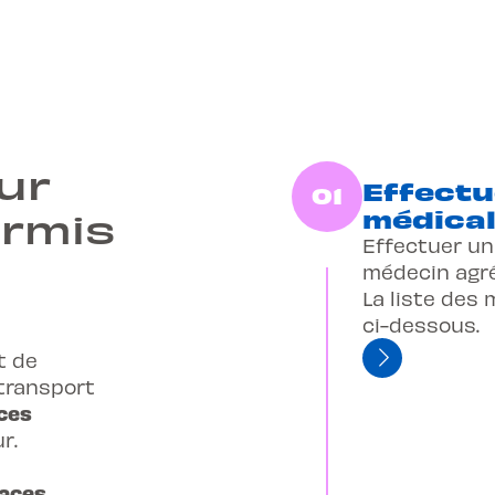
ur
Effectu
01
ermis
médica
Effectuer un
médecin agré
La liste des 
ci-dessous.
t de
transport
aces
r.
laces