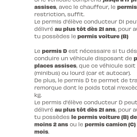
assises
permis
, avec le chauffeur, le
restriction, suffit.
Le permis d’élève conducteur D1 peu
au plus tôt dès 21 ans
délivré
, pour 
permis voiture (B)
tu possèdes le
permis D
Le
est nécessaire si tu dés
p
conduire un véhicule disposant de
places assises
, que ce véhicule soit
(minibus) ou lourd (car et autocar).
De plus, le permis D te permet de tr
remorque dont le poids total n'excè
kg.
Le permis d’élève conducteur D peut
au plus tôt dès 21 ans
délivré
, pour 
le permis voiture (B) d
tu possèdes
moins 2 ans
permis camion (C)
ou le
mois
.