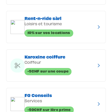
Rent-n-ride sàrl
Loisirs et tourisme
10% sur vos locations
Karoxine coiffure
Coiffeur
-5CHF sur une coupe
FG Conseils
Services
-50CHF sur 1ère prime