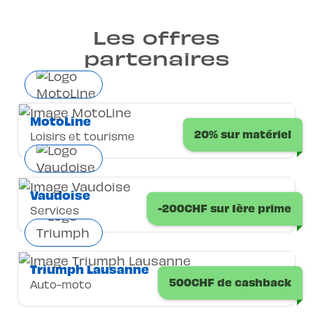
Les offres
partenaires
MotoLine
20% sur matériel
Loisirs et tourisme
Vaudoise
-200CHF sur 1ère prime
Services
Triumph Lausanne
500CHF de cashback
Auto-moto