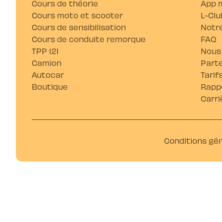
Cours de théorie
App m
Cours moto et scooter
L-Clu
Cours de sensibilisation
Notre
Cours de conduite remorque
FAQ
TPP 121
Nous
Camion
Parte
Autocar
Tarif
Boutique
Rappo
Carri
Conditions gé