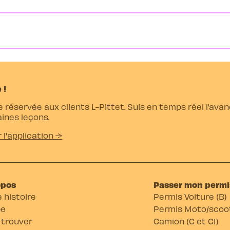
 !
e réservée aux clients L-Pittet. Suis en temps réel l’av
ines leçons.
r l'application →
opos
Passer mon permi
 histoire
Permis Voiture (B)
pe
Permis Moto/scoot
 trouver
Camion (C et C1)