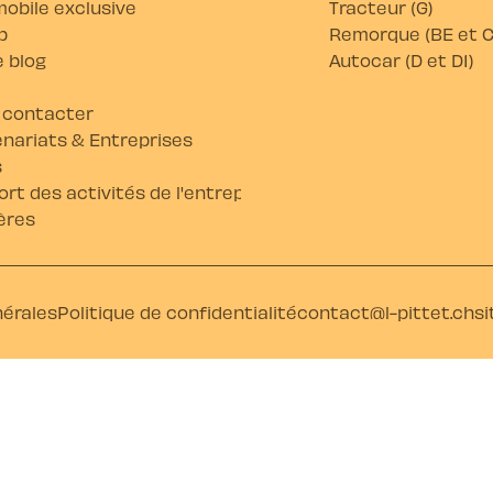
obile exclusive
Tracteur (G)
b
Remorque (BE et C
 blog
Autocar (D et D1)
 contacter
nariats & Entreprises
s
rt des activités de l'entreprise
ères
nérales
Politique de confidentialité
contact@l-pittet.ch
si