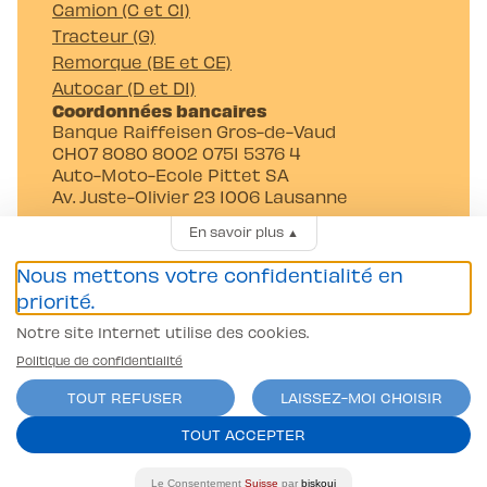
Camion (C et C1)
Tracteur (G)
Remorque (BE et CE)
Autocar (D et D1)
Coordonnées bancaires
Banque Raiffeisen Gros-de-Vaud
CH07 8080 8002 0751 5376 4
Auto-Moto-Ecole Pittet SA
Av. Juste-Olivier 23 1006 Lausanne
En savoir plus
▲
Nous mettons votre confidentialité en
priorité.
Notre site Internet utilise des cookies.
Conditions générales
Politique de confidentialité
Politique de confidentialité
TOUT REFUSER
LAISSEZ-MOI CHOISIR
contact@l-pittet.ch
site par
ercos.ch
TOUT ACCEPTER
Le Consentement
Suisse
par
biskoui