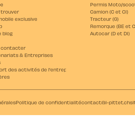
pe
Permis Moto/scoot
 trouver
Camion (C et C1)
obile exclusive
Tracteur (G)
b
Remorque (BE et C
 blog
Autocar (D et D1)
 contacter
nariats & Entreprises
s
rt des activités de l'entreprise
ères
nérales
Politique de confidentialité
contact@l-pittet.ch
si