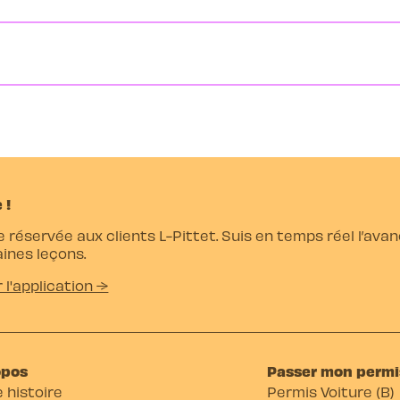
 !
e réservée aux clients L-Pittet. Suis en temps réel l’av
ines leçons.
r l'application →
opos
Passer mon permi
 histoire
Permis Voiture (B)