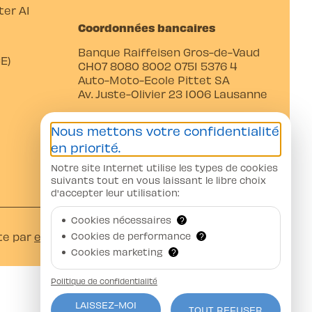
er A1
Coordonnées bancaires
Banque Raiffeisen Gros-de-Vaud
E)
CH07 8080 8002 0751 5376 4
Auto-Moto-Ecole Pittet SA
Av. Juste-Olivier 23 1006 Lausanne
Nous mettons votre confidentialité
en priorité.
Notre site Internet utilise les types de cookies
suivants tout en vous laissant le libre choix
d'accepter leur utilisation:
Cookies nécessaires
?
Cookies de performance
te par
ercos.ch
?
Cookies marketing
?
Politique de confidentialité
LAISSEZ-MOI
TOUT REFUSER