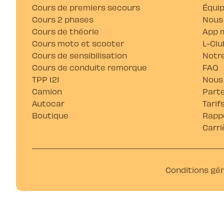
Cours de premiers secours
Équi
Cours 2 phases
Nous
Cours de théorie
App m
Cours moto et scooter
L-Clu
Cours de sensibilisation
Notre
Cours de conduite remorque
FAQ
TPP 121
Nous
Camion
Parte
Autocar
Tarif
Boutique
Rappo
Carri
Conditions gé