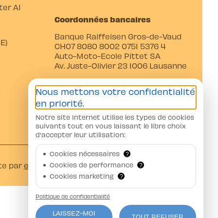
er A1
Coordonnées bancaires
Banque Raiffeisen Gros-de-Vaud
E)
CH07 8080 8002 0751 5376 4
Auto-Moto-Ecole Pittet SA
Av. Juste-Olivier 23 1006 Lausanne
Nous mettons votre confidentialité
en priorité.
Notre site Internet utilise les types de cookies
suivants tout en vous laissant le libre choix
d'accepter leur utilisation:
Cookies nécessaires
?
Cookies de performance
te par
ercos.ch
?
Cookies marketing
?
Politique de confidentialité
LAISSEZ-MOI
TOUT REFUSER