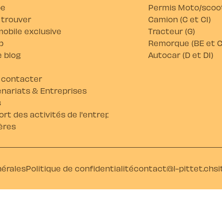
pe
Permis Moto/scoot
 trouver
Camion (C et C1)
obile exclusive
Tracteur (G)
b
Remorque (BE et C
 blog
Autocar (D et D1)
 contacter
nariats & Entreprises
s
rt des activités de l'entreprise
ères
nérales
Politique de confidentialité
contact@l-pittet.ch
si