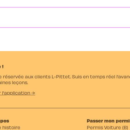
 !
e réservée aux clients L-Pittet. Suis en temps réel l’av
ines leçons.
r l'application →
opos
Passer mon permi
 histoire
Permis Voiture (B)