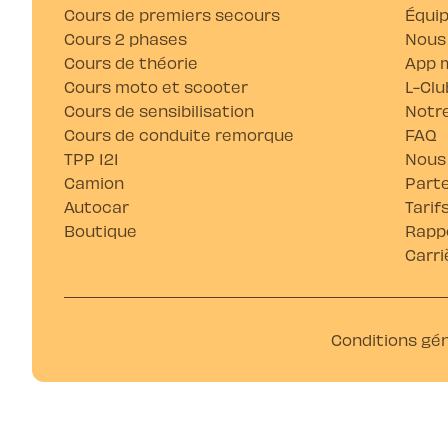
Cours de premiers secours
Équi
Cours 2 phases
Nous
Cours de théorie
App m
Cours moto et scooter
L-Clu
Cours de sensibilisation
Notre
Cours de conduite remorque
FAQ
TPP 121
Nous
Camion
Parte
Autocar
Tarif
Boutique
Rappo
Carri
Conditions gé