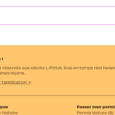
 !
e réservée aux clients L-Pittet. Suis en temps réel l’av
ines leçons.
r l'application →
opos
Passer mon permi
 histoire
Permis Voiture (B)