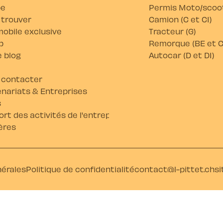
pe
Permis Moto/scoot
 trouver
Camion (C et C1)
obile exclusive
Tracteur (G)
b
Remorque (BE et C
 blog
Autocar (D et D1)
 contacter
nariats & Entreprises
s
rt des activités de l'entreprise
ères
nérales
Politique de confidentialité
contact@l-pittet.ch
si