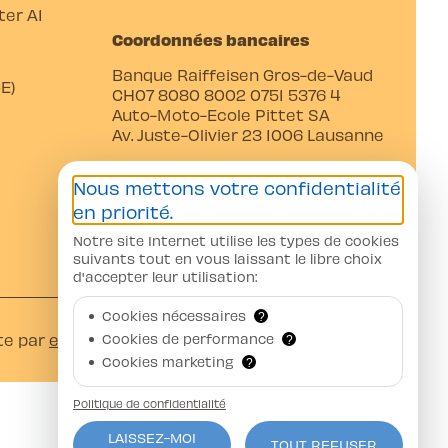
er A1
Coordonnées bancaires
Banque Raiffeisen Gros-de-Vaud
E)
CH07 8080 8002 0751 5376 4
Auto-Moto-Ecole Pittet SA
Av. Juste-Olivier 23 1006 Lausanne
Nous mettons votre confidentialité
en priorité.
Notre site Internet utilise les types de cookies
suivants tout en vous laissant le libre choix
d'accepter leur utilisation:
Cookies nécessaires
?
Cookies de performance
te par
ercos.ch
?
Cookies marketing
?
Politique de confidentialité
LAISSEZ-MOI
TOUT REFUSER