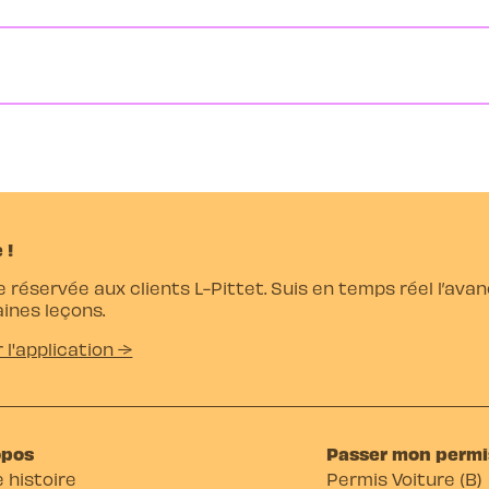
 !
e réservée aux clients L-Pittet. Suis en temps réel l’av
ines leçons.
r l'application →
opos
Passer mon permi
 histoire
Permis Voiture (B)