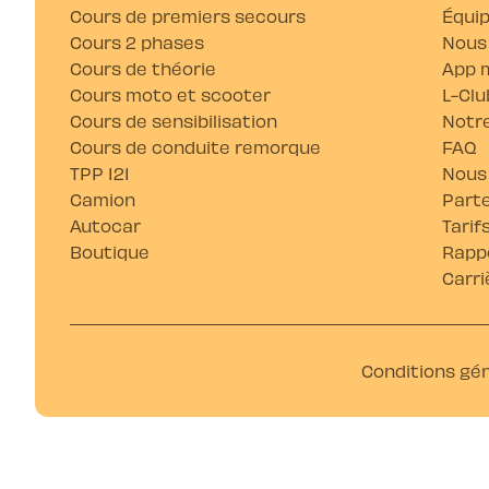
Cours de premiers secours
Équi
Cours 2 phases
Nous
Cours de théorie
App m
Cours moto et scooter
L-Clu
Cours de sensibilisation
Notre
Cours de conduite remorque
FAQ
TPP 121
Nous
Camion
Parte
Autocar
Tarif
Boutique
Rappo
Carri
Conditions gé