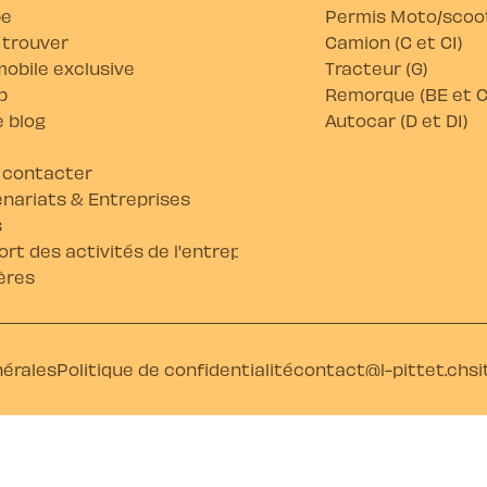
pe
Permis Moto/scoot
 trouver
Camion (C et C1)
obile exclusive
Tracteur (G)
b
Remorque (BE et C
 blog
Autocar (D et D1)
 contacter
nariats & Entreprises
s
rt des activités de l'entreprise
ères
nérales
Politique de confidentialité
contact@l-pittet.ch
si