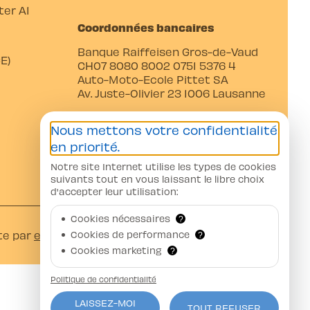
er A1
Coordonnées bancaires
Banque Raiffeisen Gros-de-Vaud
E)
CH07 8080 8002 0751 5376 4
Auto-Moto-Ecole Pittet SA
Av. Juste-Olivier 23 1006 Lausanne
Nous mettons votre confidentialité
en priorité.
Notre site Internet utilise les types de cookies
suivants tout en vous laissant le libre choix
d'accepter leur utilisation:
Cookies nécessaires
?
Cookies de performance
te par
ercos.ch
?
Cookies marketing
?
Politique de confidentialité
LAISSEZ-MOI
TOUT REFUSER