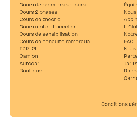
Cours de premiers secours
Équi
Cours 2 phases
Nous
Cours de théorie
App m
Cours moto et scooter
L-Clu
Cours de sensibilisation
Notre
Cours de conduite remorque
FAQ
TPP 121
Nous
Camion
Parte
Autocar
Tarif
Boutique
Rappo
Carri
Conditions gé