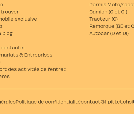
pe
Permis Moto/scoot
 trouver
Camion (C et C1)
obile exclusive
Tracteur (G)
b
Remorque (BE et C
 blog
Autocar (D et D1)
 contacter
nariats & Entreprises
s
rt des activités de l'entreprise
ères
nérales
Politique de confidentialité
contact@l-pittet.ch
si