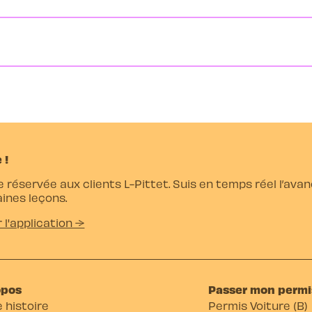
 !
e réservée aux clients L-Pittet. Suis en temps réel l’av
ines leçons.
r l'application →
opos
Passer mon permi
 histoire
Permis Voiture (B)