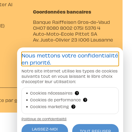
er A1
Coordonnées bancaires
Banque Raiffeisen Gros-de-Vaud
E)
CH07 8080 8002 0751 5376 4
Auto-Moto-Ecole Pittet SA
Av. Juste-Olivier 23 1006 Lausanne
Nous mettons votre confidentialité
en priorité.
Notre site Internet utilise les types de cookies
suivants tout en vous laissant le libre choix
d'accepter leur utilisation:
Cookies nécessaires
?
Cookies de performance
te par
ercos.ch
?
Cookies marketing
?
Politique de confidentialité
LAISSEZ-MOI
TOUT REFUSER