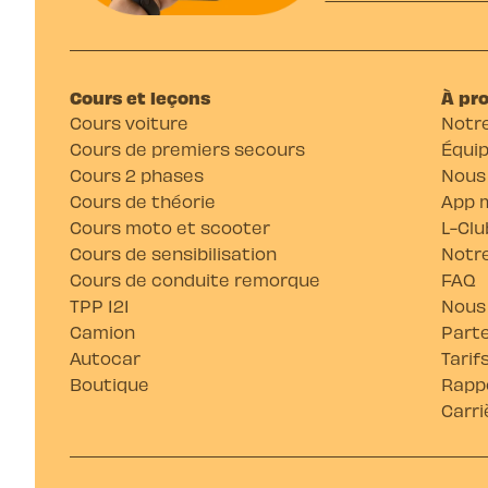
Cours et leçons
À pr
Cours voiture
Notre
Cours de premiers secours
Équi
Cours 2 phases
Nous
Cours de théorie
App m
Cours moto et scooter
L-Clu
Cours de sensibilisation
Notre
Cours de conduite remorque
FAQ
TPP 121
Nous
Camion
Parte
Autocar
Tarif
Boutique
Rappo
Carri