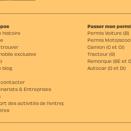
opos
Passer mon permi
 histoire
Permis Voiture (B)
pe
Permis Moto/scoot
 trouver
Camion (C et C1)
obile exclusive
Tracteur (G)
b
Remorque (BE et C
 blog
Autocar (D et D1)
 contacter
nariats & Entreprises
s
rt des activités de l'entreprise
ères