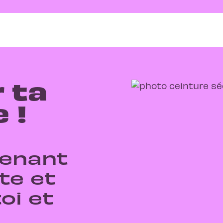
 ta
 !
ntenant
te et
oi et