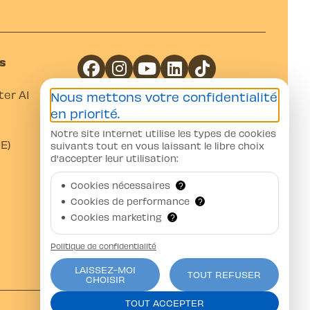
s
er A1
Nous mettons votre confidentialité
Coordonnées bancaires
en priorité.
Notre site Internet utilise les types de cookies
Banque Raiffeisen Gros-de-Vaud
E)
suivants tout en vous laissant le libre choix
CH07 8080 8002 0751 5376 4
d'accepter leur utilisation:
Auto-Moto-Ecole Pittet SA
Av. Juste-Olivier 23 1006 Lausanne
Cookies nécessaires
?
Cookies de performance
?
Cookies marketing
?
Politique de confidentialité
LAISSEZ-MOI
TOUT REFUSER
CHOISIR
TOUT ACCEPTER