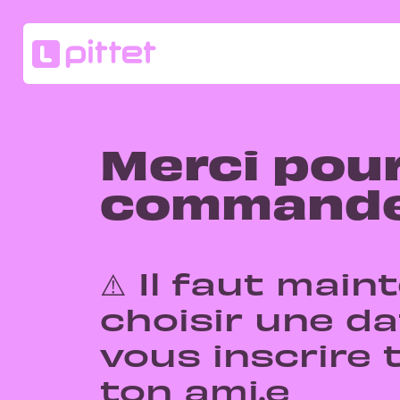
Merci pour
commande
⚠️ Il faut mai
choisir une da
vous inscrire t
ton ami.e