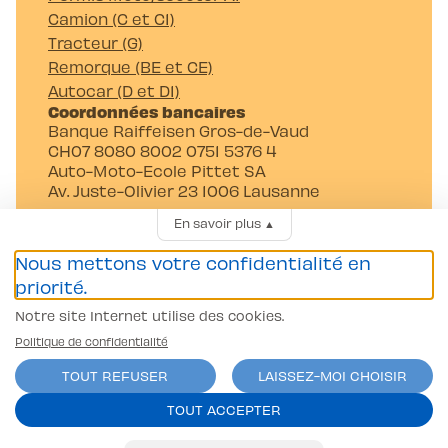
Camion (C et C1)
Tracteur (G)
Remorque (BE et CE)
Autocar (D et D1)
Coordonnées bancaires
Banque Raiffeisen Gros-de-Vaud
CH07 8080 8002 0751 5376 4
Auto-Moto-Ecole Pittet SA
Av. Juste-Olivier 23 1006 Lausanne
En savoir plus
▲
Nous mettons votre confidentialité en
priorité.
Notre site Internet utilise des cookies.
Conditions générales
Politique de confidentialité
Politique de confidentialité
TOUT REFUSER
LAISSEZ-MOI CHOISIR
contact@l-pittet.ch
site par
ercos.ch
TOUT ACCEPTER