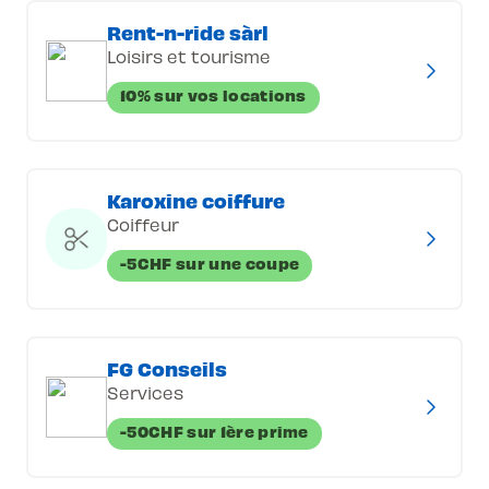
Rent-n-ride sàrl
Loisirs et tourisme
10% sur vos locations
Karoxine coiffure
Coiffeur
-5CHF sur une coupe
FG Conseils
Services
-50CHF sur 1ère prime