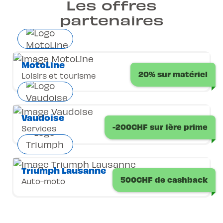
Les offres
partenaires
MotoLine
20% sur matériel
Loisirs et tourisme
Vaudoise
-200CHF sur 1ère prime
Services
Triumph Lausanne
500CHF de cashback
Auto-moto