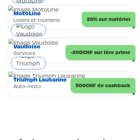
MotoLine
20% sur matériel
Loisirs et tourisme
Vaudoise
-200CHF sur 1ère prime
Services
Triumph Lausanne
500CHF de cashback
Auto-moto