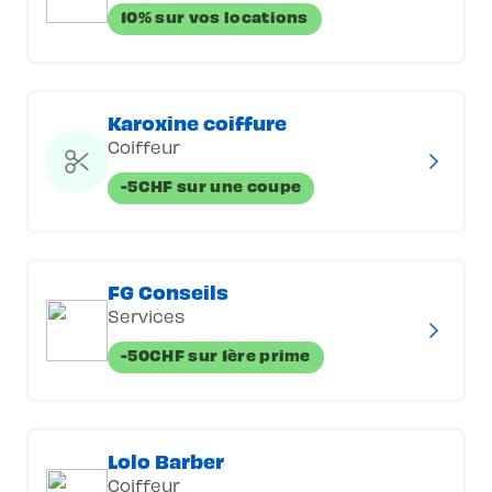
10% sur vos locations
Karoxine coiffure
Coiffeur
-5CHF sur une coupe
FG Conseils
Services
-50CHF sur 1ère prime
Lolo Barber
Coiffeur