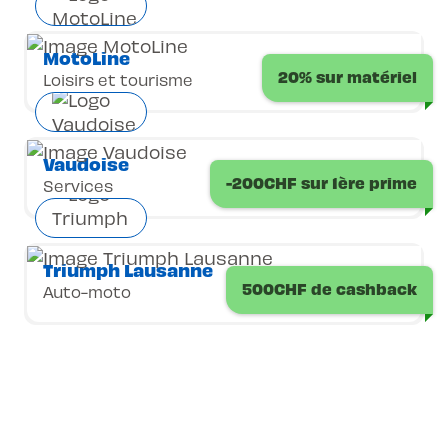
MotoLine
20% sur matériel
Loisirs et tourisme
Vaudoise
-200CHF sur 1ère prime
Services
Triumph Lausanne
500CHF de cashback
Auto-moto