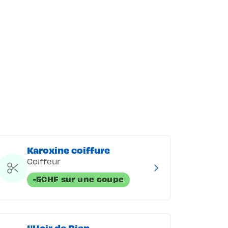
s
Karoxine coiffure
Coiffeur
-5CHF sur une coupe
L'Hair de Rien