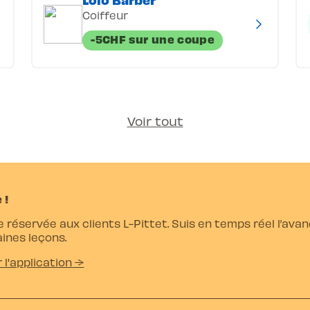
Coiffeur
-5CHF sur une coupe
Voir tout
 !
e réservée aux clients L-Pittet. Suis en temps réel l’av
ines leçons.
r l'application →