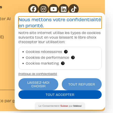
s
er A1
Nous mettons votre confidentialité
Coordonnées bancaires
en priorité.
Notre site Internet utilise les types de cookies
Banque Raiffeisen Gros-de-Vaud
E)
suivants tout en vous laissant le libre choix
CH07 8080 8002 0751 5376 4
d'accepter leur utilisation:
Auto-Moto-Ecole Pittet SA
Av. Juste-Olivier 23 1006 Lausanne
Cookies nécessaires
?
Cookies de performance
?
Cookies marketing
?
Politique de confidentialité
LAISSEZ-MOI
TOUT REFUSER
CHOISIR
TOUT ACCEPTER
te par
ercos.ch
Le Consentement
Suisse
par
biskoui