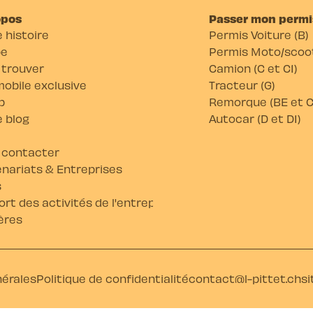
opos
Passer mon permi
 histoire
Permis Voiture (B)
pe
Permis Moto/scoot
 trouver
Camion (C et C1)
obile exclusive
Tracteur (G)
b
Remorque (BE et C
 blog
Autocar (D et D1)
 contacter
nariats & Entreprises
s
rt des activités de l'entreprise
ères
nérales
Politique de confidentialité
contact@l-pittet.ch
si