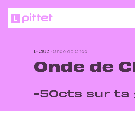
L-Club
·
Onde de Choc
Onde de C
-50cts sur ta 