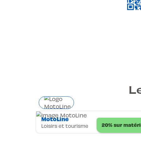
L
MotoLine
20% sur matéri
Loisirs et tourisme