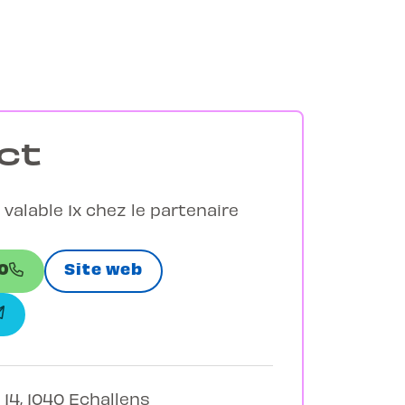
ct
 valable 1x chez le partenaire
0
Site web
14, 1040 Echallens