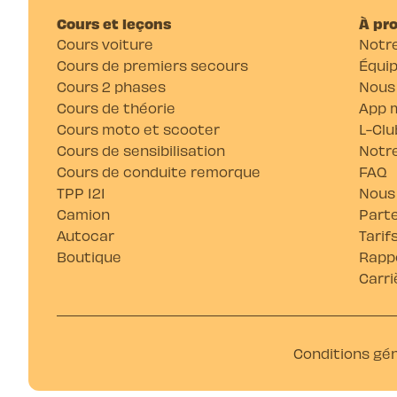
Cours et leçons
À pr
Cours voiture
Notre
Cours de premiers secours
Équi
Cours 2 phases
Nous
Cours de théorie
App m
Cours moto et scooter
L-Clu
Cours de sensibilisation
Notre
Cours de conduite remorque
FAQ
TPP 121
Nous
Camion
Parte
Autocar
Tarif
Boutique
Rappo
Carri
Conditions gé