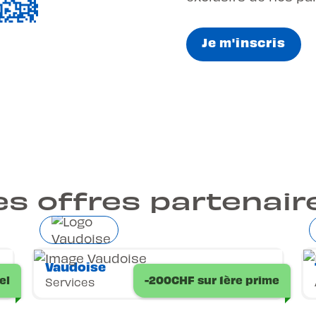
Je m'inscris
es offres partenair
Vaudoise
el
-200CHF sur 1ère prime
Services