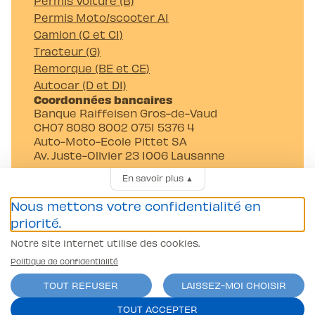
Permis Voiture (B)
Permis Moto/scooter A1
Camion (C et C1)
Tracteur (G)
Remorque (BE et CE)
Autocar (D et D1)
Coordonnées bancaires
Banque Raiffeisen Gros-de-Vaud
CH07 8080 8002 0751 5376 4
Auto-Moto-Ecole Pittet SA
Av. Juste-Olivier 23 1006 Lausanne
En savoir plus
▲
Nous mettons votre confidentialité en
priorité.
Notre site Internet utilise des cookies.
Conditions générales
Politique de confidentialité
Politique de confidentialité
TOUT REFUSER
LAISSEZ-MOI CHOISIR
contact@l-pittet.ch
site par
ercos.ch
TOUT ACCEPTER