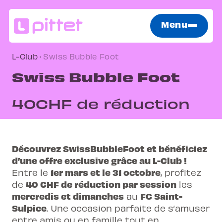
Menu
L-Club
·
Swiss Bubble Foot
Swiss Bubble Foot
40CHF de réduction
Découvrez SwissBubbleFoot et bénéficiez
d’une offre exclusive grâce au L-Club !
1er mars et le 31 octobre
Entre le
, profitez
40 CHF de réduction par session
de
les
mercredis et dimanches
FC Saint-
au
Sulpice
. Une occasion parfaite de s’amuser
entre amis ou en famille tout en