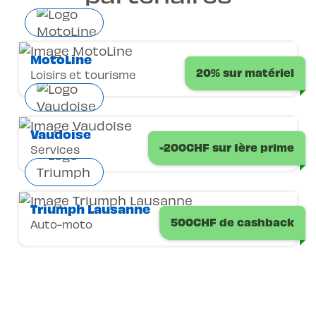
MotoLine
20% sur matériel
Loisirs et tourisme
Vaudoise
-200CHF sur 1ère prime
Services
Triumph Lausanne
500CHF de cashback
Auto-moto