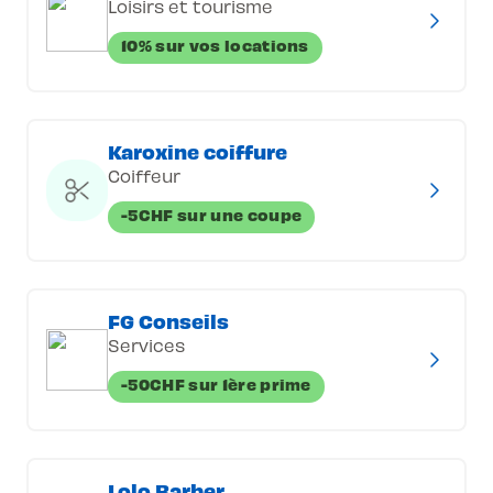
Loisirs et tourisme
10% sur vos locations
Karoxine coiffure
Coiffeur
-5CHF sur une coupe
FG Conseils
Services
-50CHF sur 1ère prime
Lolo Barber