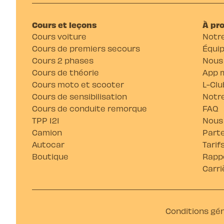
Cours et leçons
À pr
Cours voiture
Notre
Cours de premiers secours
Équi
Cours 2 phases
Nous
Cours de théorie
App m
Cours moto et scooter
L-Clu
Cours de sensibilisation
Notre
Cours de conduite remorque
FAQ
TPP 121
Nous
Camion
Parte
Autocar
Tarif
Boutique
Rappo
Carri
Conditions gé