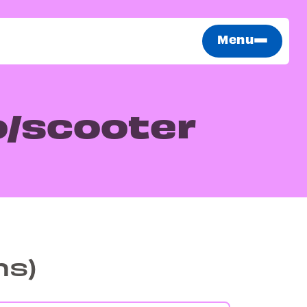
Menu
o/scooter
ns)