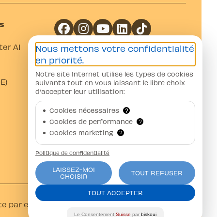
s
er A1
Nous mettons votre confidentialité
Coordonnées bancaires
en priorité.
Notre site Internet utilise les types de cookies
Banque Raiffeisen Gros-de-Vaud
E)
suivants tout en vous laissant le libre choix
CH07 8080 8002 0751 5376 4
d'accepter leur utilisation:
Auto-Moto-Ecole Pittet SA
Av. Juste-Olivier 23 1006 Lausanne
Cookies nécessaires
?
Cookies de performance
?
Cookies marketing
?
Politique de confidentialité
LAISSEZ-MOI
TOUT REFUSER
CHOISIR
TOUT ACCEPTER
te par
ercos.ch
Le Consentement
Suisse
par
biskoui