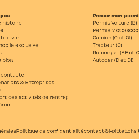
opos
Passer mon permi
 histoire
Permis Voiture (B)
pe
Permis Moto/scoot
 trouver
Camion (C et C1)
obile exclusive
Tracteur (G)
b
Remorque (BE et C
 blog
Autocar (D et D1)
 contacter
nariats & Entreprises
s
rt des activités de l'entreprise
ères
nérales
Politique de confidentialité
contact@l-pittet.ch
si