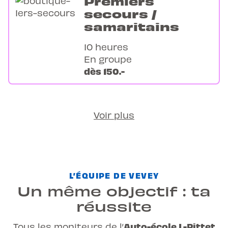
Premiers
secours /
samaritains
10 heures
En groupe
dès 150.-
Voir plus
L’ÉQUIPE DE VEVEY
Un même objectif : ta
réussite
Auto-école L-Pittet
Tous les moniteurs de l’