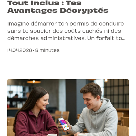
Tout Inclus : Tes
Avantages Décryptés
Imagine démarrer ton permis de conduire
sans te soucier des coûts cachés ni des
démarches administratives. Un forfait tout
inclus, c'est la promesse d'une formation
14.04.2026 · 8 minutes
sereine et efficace.