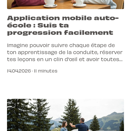
Application mobile auto-
école : Suis ta
progression facilement
Imagine pouvoir suivre chaque étape de
ton apprentissage de la conduite, réserver
tes leçons en un clin d'œil et avoir toutes
les informations essentielles à portée de
14.04.2026 · 11 minutes
main. C'est désormais possible avec notre
application mobile auto-école !