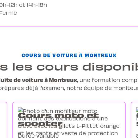
9h-12h et 14h-18h
Fermé
COURS DE VOITURE À MONTREUX
s les cours disponi
uite de voiture à Montreux,
une
formation comp
prépares déjà l’examen, notre équipe de moniteurs
Cours moto et
scooter
Durée variable