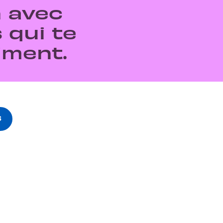
n avec
 qui te
iment.
s