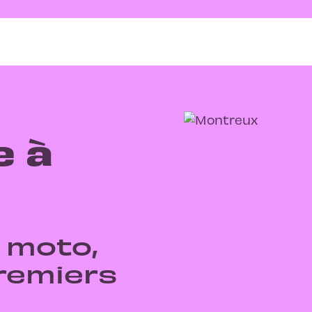
e à
 moto,
remiers