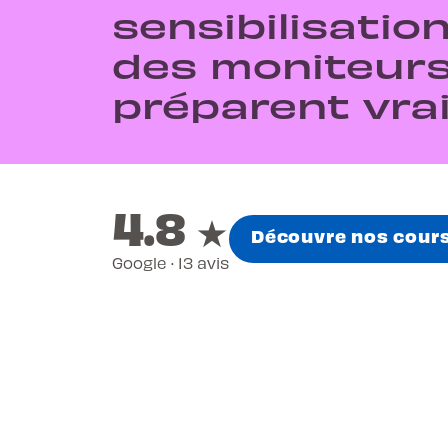
sensibilisatio
des moniteurs
préparent vra
4.8
★
Découvre nos cour
Google · 13 avis