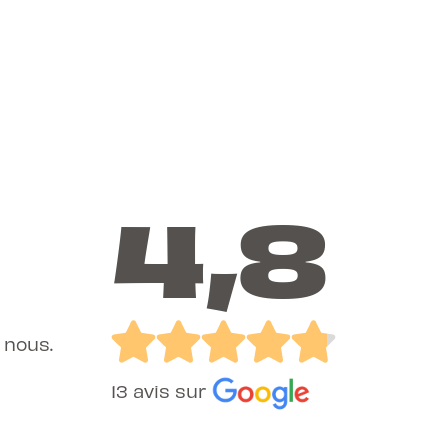
4,8
 nous.
13 avis sur