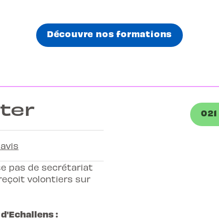
Découvre nos formations
ter
021
 avis
e pas de secrétariat
reçoit volontiers sur
d'Echallens :