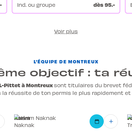
-
dès 95.-
Ind. ou groupe
Voir plus
L’ÉQUIPE DE MONTREUX
me objectif : ta ré
L-Pittet à Montreux
sont titulaires du brevet fé
s la réussite de ton
permis
le plus rapidement et
Karim
J
Naknak
T