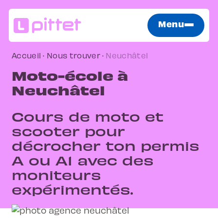
Menu
Accueil
·
Nous trouver
·
Neuchâtel
Moto-école à
Neuchâtel
Cours de moto et
scooter pour
décrocher ton permis
A ou A1 avec des
moniteurs
expérimentés.