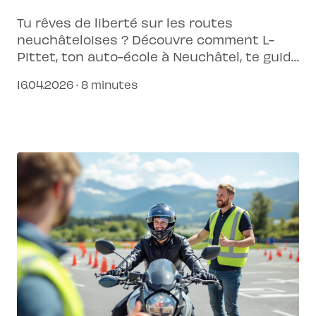
Tu rêves de liberté sur les routes
neuchâteloises ? Découvre comment L-
Pittet, ton auto-école à Neuchâtel, te guide
vers la réussite de ton permis de conduire,
16.04.2026 · 8 minutes
simplement, grâce à nos outils connectés.