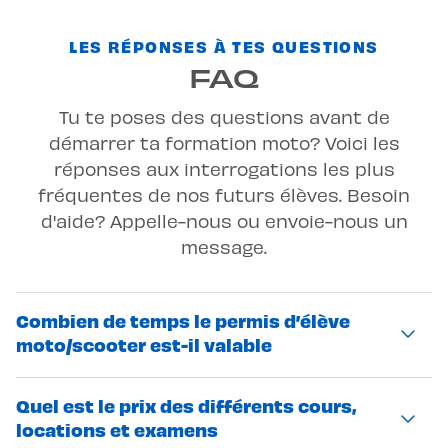
LES RÉPONSES À TES QUESTIONS
FAQ
Tu te poses des questions avant de
démarrer ta formation moto? Voici les
réponses aux interrogations les plus
fréquentes de nos futurs élèves. Besoin
d'aide? Appelle-nous ou envoie-nous un
message.
Combien de temps le permis d’élève
moto/scooter est-il valable
4 mois
Le permis d’élève est valable
Quel est le prix des différents cours,
. Il est
12 mois une fois les cours
prolongé de
locations et examens