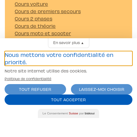
Cours voiture
Cours de premiers secours
Cours 2 phases
Cours de théorie
Cours moto et scooter
Cours de sensibilisation
En savoir plus
▲
Cours de conduite remorque
Nous mettons votre confidentialité en
TPP 121
priorité.
Camion
Autocar
Notre site Internet utilise des cookies.
Boutique
Politique de confidentialité
TOUT REFUSER
LAISSEZ-MOI CHOISIR
À propos
Notre histoire
TOUT ACCEPTER
Équipe
Nous trouver
Le Consentement
Suisse
par
biskoui
App mobile exclusive
L-Club
Notre blog