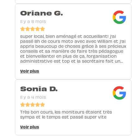
Oriane G.
Il y a 8 mois
super local, bien aménagé et accueillant! j’ai
passé 8h de cours moto avec avec William et j’ai
appris beaucoup de choses grâce à ses précieux
conseils et sa manière de faire très pédagogue
et bienveillante! en plus de ça, l’organisation
administrative est top et la secrétaire fait un
super travail lorsqu’il s’agit de gérer les emplois
du temps de chacun. je recommande
Voir plus
grandement cette auto/moto école et j’ai hâte
de continuer à gravir les échelons qui me
mènent au permis moto avec L Pittet.
Sonia D.
Il y a 4 mois
Très bon cours, les moniteurs étaient très
sympa et le temps est passé super vite
Voir plus