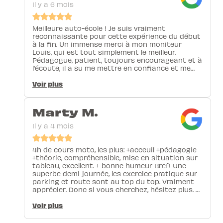
Il y a 6 mois
Meilleure auto-école ! Je suis vraiment
reconnaissante pour cette expérience du début
à la fin. Un immense merci à mon moniteur
Louis, qui est tout simplement le meilleur.
Pédagogue, patient, toujours encourageant et à
l’écoute, il a su me mettre en confiance et me
faire progresser si rapidement. Grâce à lui, j’ai
réussi là où je doutais, et il a clairement rendu
Voir plus
cela possible. Je recommande cette auto-école
les yeux fermés, surtout si vous avez la chance
d’avoir Louis comme instructeur. Merci pour
Marty M.
tout !
Il y a 4 mois
4h de cours moto, les plus: +acceuil +pédagogie
+théorie, compréhensible, mise en situation sur
tableau, excellent. + bonne humeur Bref! Une
superbe demi journée, les exercice pratique sur
parking et route sont au top du top. Vraiment
apprécier. Donc si vous cherchez, hésitez plus. L-
Pittet moto.
Voir plus