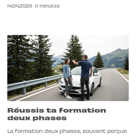
les informations essentielles à portée de
14.04.2026 · 11 minutes
main. C'est désormais possible avec notre
application mobile auto-école !
Réussis ta formation
deux phases
La formation deux phases, souvent perçue