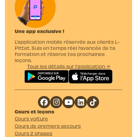
L-Pittet, nous t’accompagnons tout au long
de ces étapes avec une pédagogie adaptée
pour maximiser tes chances d’obtenir ton
permis voiture rapidement et en
Une app exclusive !
toute sérénité.
L’application mobile réservée aux clients L-
Pittet. Suis en temps réel l’avancée de ta
formation et réserve tes prochaines
leçons.
Tous les détails sur l'application →
Cours et leçons
Cours voiture
Cours de premiers secours
Cours 2 phases