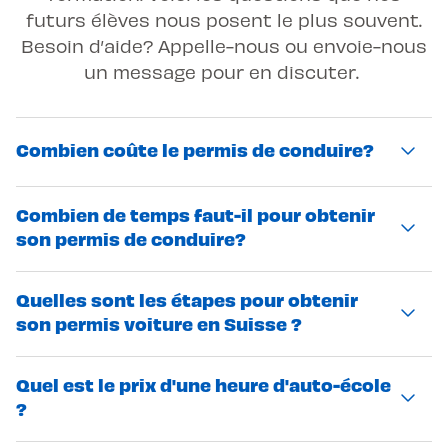
futurs élèves nous posent le plus souvent.
Besoin d’aide? Appelle-nous ou envoie-nous
un message pour en discuter.
Combien coûte le permis de conduire?
Le coût total dépend de plusieurs éléments :
Combien de temps faut-il pour obtenir
le nombre d'heures de conduite
son permis de conduire?
nécessaires, les cours obligatoires (premiers
secours, sensibilisation) et les frais
La durée varie selon ton rythme
Quelles sont les étapes pour obtenir
d'examen théorique et pratique. N’hésite pas
d'apprentissage et ta disponibilité. Grâce à
son permis voiture en Suisse ?
à nous contacter pour plus de
la flexibilité des horaires proposés en
renseignements.
semaine et le week-end, tu organises ta
Pour obtenir ton permis voiture en Suisse,
Quel est le prix d'une heure d'auto-école
formation selon ton emploi du temps.
plusieurs étapes clés sont à suivre, chacune
?
L'accompagnement de ton moniteur et ta
essentielle pour garantir ta sécurité et ta
régularité sont les clés de ta réussite en