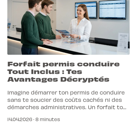
Forfait permis conduire
Tout Inclus : Tes
Avantages Décryptés
Imagine démarrer ton permis de conduire
sans te soucier des coûts cachés ni des
démarches administratives. Un forfait tout
inclus, c'est la promesse d'une formation
14.04.2026 · 8 minutes
sereine et efficace.