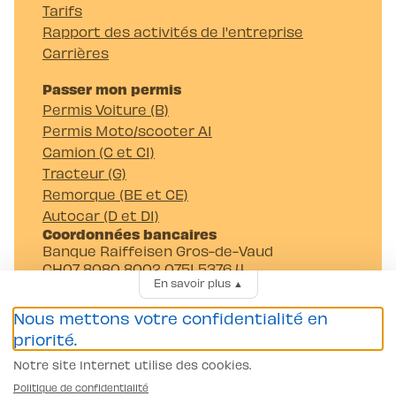
Tarifs
Rapport des activités de l'entreprise
Carrières
Passer mon permis
Permis Voiture (B)
Permis Moto/scooter A1
Camion (C et C1)
Tracteur (G)
Remorque (BE et CE)
Autocar (D et D1)
Coordonnées bancaires
Banque Raiffeisen Gros-de-Vaud
CH07 8080 8002 0751 5376 4
En savoir plus
▲
Auto-Moto-Ecole Pittet SA
Av. Juste-Olivier 23 1006 Lausanne
Nous mettons votre confidentialité en
priorité.
Notre site Internet utilise des cookies.
Politique de confidentialité