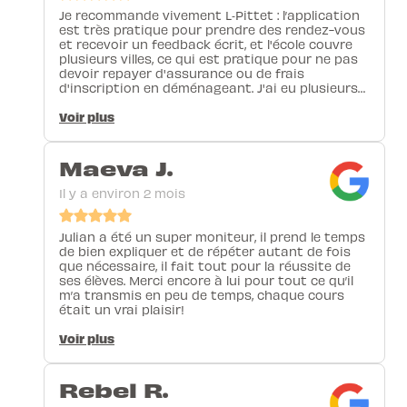
Je recommande vivement L‑Pittet : l’application
est très pratique pour prendre des rendez-vous
et recevoir un feedback écrit, et l'école couvre
plusieurs villes, ce qui est pratique pour ne pas
devoir repayer d'assurance ou de frais
d'inscription en déménageant. J'ai eu plusieurs
moniteurs chez L‑Pittet, à Lausanne et Nyon, et
à chaque fois c'était d'excellentes expériences.
Voir plus
Je recommande notamment Julian Cazorla
comme moniteur : il a été incroyablement
patient et flexible avec mon emploi du temps
Maeva J.
chargé, et trouvait toujours de nouvelles
méthodes pour m’aider à comprendre et
Il y a environ 2 mois
progresser.
Julian a été un super moniteur, il prend le temps
de bien expliquer et de répéter autant de fois
que nécessaire, il fait tout pour la réussite de
ses élèves. Merci encore à lui pour tout ce qu’il
m’a transmis en peu de temps, chaque cours
était un vrai plaisir!
Voir plus
Rebel R.