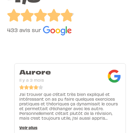
433 avis sur
Aurore
Il y a 3 mois
J‘ai trouver que c’était très bien expliqué et
intéressant on as pu faire quelques exercices
pratiques et théoriques ça dynamisait le cours
et permettait d’échanger avec les autre.
Personnellement c’était plutôt de la révision,
mais c‘est toujours utile, j‘ai aussi appris
quelque point. Ayant deja vu plusieurs les base
du secourisme j’ai trouvé le cours assez long.
Voir plus