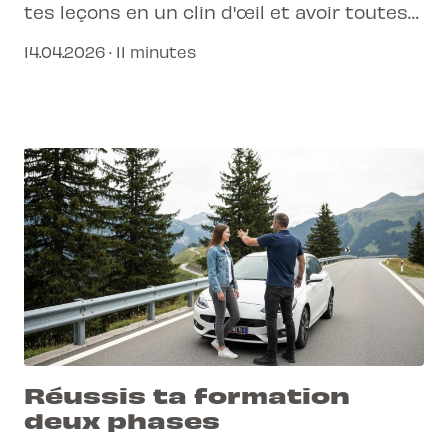
tes leçons en un clin d'œil et avoir toutes
les informations essentielles à portée de
14.04.2026 · 11 minutes
main. C'est désormais possible avec notre
application mobile auto-école !
Réussis ta formation
deux phases