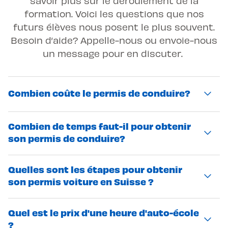
savoir plus sur le déroulement de la
formation. Voici les questions que nos
futurs élèves nous posent le plus souvent.
Besoin d’aide? Appelle-nous ou envoie-nous
un message pour en discuter.
Combien coûte le permis de conduire?
Le coût total dépend de plusieurs éléments :
Combien de temps faut-il pour obtenir
le nombre d'heures de conduite
son permis de conduire?
nécessaires, les cours obligatoires (premiers
secours, sensibilisation) et les frais
La durée varie selon ton rythme
Quelles sont les étapes pour obtenir
d'examen théorique et pratique. N’hésite pas
d'apprentissage et ta disponibilité. Grâce à
son permis voiture en Suisse ?
à nous contacter pour plus de
la flexibilité des horaires proposés en
renseignements.
semaine et le week-end, tu organises ta
Pour obtenir ton permis voiture en Suisse,
Quel est le prix d'une heure d'auto-école
formation selon ton emploi du temps.
plusieurs étapes clés sont à suivre, chacune
?