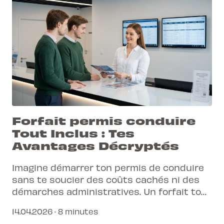
Forfait permis conduire
Tout Inclus : Tes
Avantages Décryptés
Imagine démarrer ton permis de conduire
sans te soucier des coûts cachés ni des
démarches administratives. Un forfait tout
inclus, c'est la promesse d'une formation
14.04.2026 · 8 minutes
sereine et efficace.