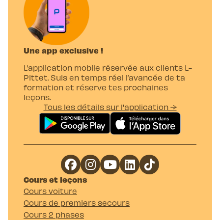
formations spécifiques pour améliorer ta
conduite après la réception du permis. Chez
L-Pittet, nous t’accompagnons tout au long
de ces étapes avec une pédagogie adaptée
Une app exclusive !
pour maximiser tes chances d’obtenir ton
permis voiture rapidement et en
L’application mobile réservée aux clients L-
toute sérénité.
Pittet. Suis en temps réel l’avancée de ta
formation et réserve tes prochaines
leçons.
Tous les détails sur l'application →
Cours et leçons
Cours voiture
Cours de premiers secours
Cours 2 phases