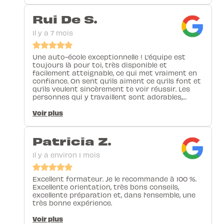
Rui De S.
Il y a 7 mois
Une auto-école exceptionnelle ! L’équipe est
toujours là pour toi, très disponible et
facilement atteignable, ce qui met vraiment en
confiance. On sent qu’ils aiment ce qu’ils font et
qu’ils veulent sincèrement te voir réussir. Les
personnes qui y travaillent sont adorables,
bienveillantes, et surtout de très bons
instructeurs. Une vraie équipe en or ! Mention
Voir plus
spéciale pour Louis, avec qui j’ai eu la chance de
faire mes leçons : Il est incroyable. Amical,
patient, très pédagogue et surtout il s’adapte
Patricia Z.
parfaitement à ton rythme et à ta manière
d’apprendre. Toujours dans la bonne humeur, il
Il y a environ 1 mois
met à l’aise dès le début et donne confiance au
volant. Je recommande cette auto-école les
yeux fermés
Excellent formateur. Je le recommande à 100 %.
Excellente orientation, très bons conseils,
excellente préparation et, dans l'ensemble, une
très bonne expérience.
Voir plus