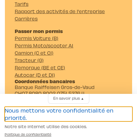
Tarifs
Rapport des activités de l'entreprise
Carrières
Passer mon permis
Permis Voiture (B)
Permis Moto/scooter A1
Camion (C et C1)
Tracteur (G)
Remorque (BE et CE)
Autocar (D et D1)
Coordonnées bancaires
Banque Raiffeisen Gros-de-Vaud
CH07 8080 8002 0751 5376 4
En savoir plus
▲
Auto-Moto-Ecole Pittet SA
Av. Juste-Olivier 23 1006 Lausanne
Nous mettons votre confidentialité en
priorité.
Notre site Internet utilise des cookies.
Politique de confidentialité