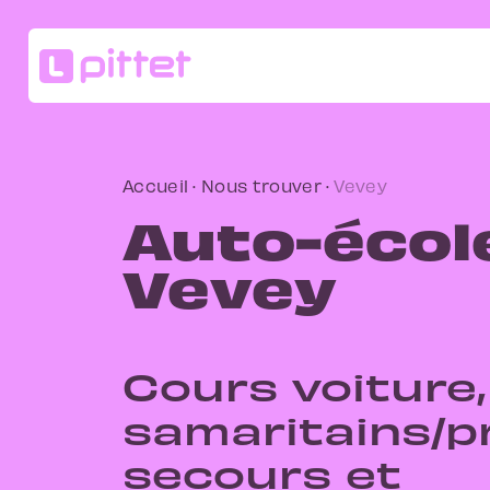
Accueil
·
Nous trouver
·
Vevey
Auto-écol
Vevey
Cours voiture,
samaritains/p
secours et