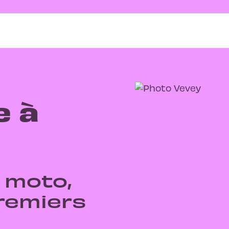
e à
 moto,
remiers