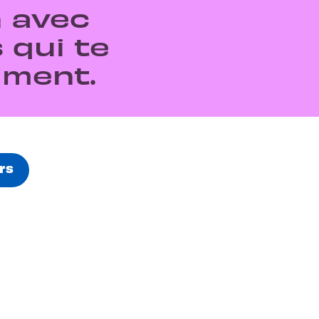
n avec
 qui te
iment.
rs