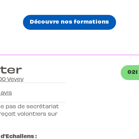
Découvre nos formations
ter
021
00 Vevey
 avis
e pas de secrétariat
reçoit volontiers sur
d'Echallens :