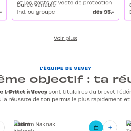
Durée variable
-
dès 95.-
Ind. ou groupe
Voir plus
L’ÉQUIPE DE VEVEY
me objectif : ta ré
e L-Pittet à Vevey
sont titulaires du brevet fédé
s la réussite de ton
permis
le plus rapidement et
Karim
J
Naknak
T