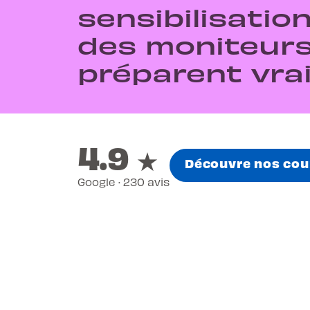
sensibilisatio
des moniteurs
préparent vra
4.9
★
Découvre nos cou
Google · 230 avis