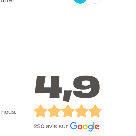
4,9
 nous.
230 avis sur