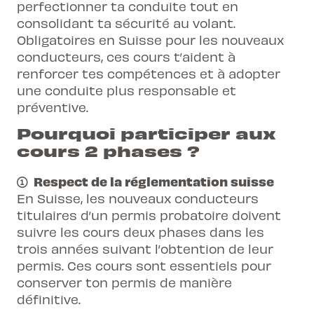
perfectionner ta conduite tout en
de ton inscription, car ce cours est donné
gratuite sur les cours indiquant un point
consolidant ta sécurité au volant.
par un prestataire externe que nous te
de rencontre depuis : patinoire de La
Obligatoires en Suisse pour les nouveaux
conseillons: L-2 Neuchâtel
Chaux-de-Fonds (départ 7h25), Neuchâtel
conducteurs, ces cours t’aident à
parking du Nid du Crô (départ 7h50), Bienne
renforcer tes compétences et à adopter
Place de la Gare Parc Taxis (départ à
une conduite plus responsable et
07h45) ou devant l'entrée de la gare à
préventive.
Yverdon (départ à 08h15).
Pourquoi participer aux
cours 2 phases ?
Attention de bien sélectionner le centre
Neuchâtel et Arc Jurassien pour bénéficier
Respect de la réglementation suisse
des services de la navette.
En Suisse, les nouveaux conducteurs
titulaires d’un permis probatoire doivent
Prêt de véhicules sur place.
suivre les cours deux phases dans les
trois années suivant l’obtention de leur
permis. Ces cours sont essentiels pour
conserver ton permis de manière
définitive.