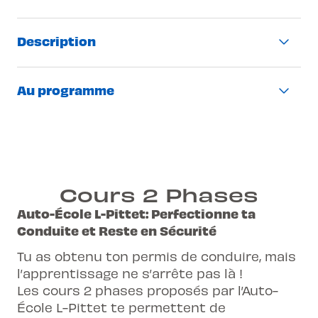
Description
Cours obligatoire à faire dans l’année
Au programme
suivant la réussite du permis
Cours pratique d’une journée (9h - 17h15)
Apprendre à faire face aux situations de
Cours en groupe
circulation dangereuses afin de pouvoir
Sur piste à Neuchâtel ou à Bienne
les éviter
Déplacement en bus navette depuis La
Ateliers pratiques, tels que freinages
Cours 2 Phases
Chaux-de-Fonds, Neuchâtel, Bienne,
d’urgence, exercices de distance de
Auto-École L-Pittet: Perfectionne ta
Yverdon
sécurité et de virages glissants
Conduite et Reste en Sécurité
Langue disponible : français
Expérimentation de divers véhicules
Tu as obtenu ton permis de conduire, mais
Condition : Avoir réussi son permis
avec de nouvelles technologies
l’apprentissage ne s’arrête pas là !
voiture ou moto
(électrique, hybrides, ...)
Les cours 2 phases proposés par l’Auto-
École L-Pittet te permettent de
Tu seras redirigé sur un site externe lors
Possibilité de s'y rendre en navette