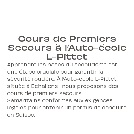
En groupe
Cours très interactif et rythmé
A faire avant de demander ton permis
150.- (Vaud) / 150.- (Neuchâtel)
Cours donné par des gens passionnés
d'élève
Cours dans toutes nos agences
et passionnants
Avoir au minimum 12 ans
Reconnu dans toute la Suisse
Cours donné en français mais
Cours de Premiers
Cours
doit être suivi intégralement et
Français avec support en anglais
possibilité d'avoir un support en anglais
payé pour obtenir l'attestation
Secours à l’Auto-école
Attestation délivrée au terme des 10h de
L-Pittet
cours
Apprendre les bases du secourisme est
une étape cruciale pour garantir la
sécurité routière. À l’Auto-école L-Pittet,
située à Echallens , nous proposons des
cours de premiers secours
Samaritains conformes aux exigences
légales pour obtenir un permis de conduire
en Suisse.