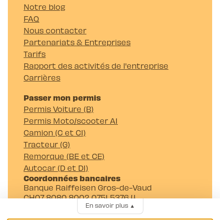
Notre blog
FAQ
Nous contacter
Partenariats & Entreprises
Tarifs
Rapport des activités de l'entreprise
Carrières
Passer mon permis
Permis Voiture (B)
Permis Moto/scooter A1
Camion (C et C1)
Tracteur (G)
Remorque (BE et CE)
Autocar (D et D1)
Coordonnées bancaires
Banque Raiffeisen Gros-de-Vaud
CH07 8080 8002 0751 5376 4
En savoir plus
▲
Auto-Moto-Ecole Pittet SA
Av. Juste-Olivier 23 1006 Lausanne