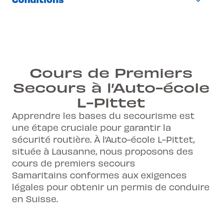
Valable 6 ans
sauvent
En groupe
Cours très interactif et rythmé
A faire avant de demander ton permis
150.- (Vaud) / 150.- (Neuchâtel)
Cours donné par des gens passionnés
d'élève
Cours dans toutes nos agences
et passionnants
Avoir au minimum 12 ans
Reconnu dans toute la Suisse
Cours donné en français mais
Cours de Premiers
Cours
doit être suivi intégralement et
Français avec support en anglais
possibilité d'avoir un support en anglais
payé pour obtenir l'attestation
Secours à l’Auto-école
Attestation délivrée au terme des 10h de
L-Pittet
cours
Apprendre les bases du secourisme est
une étape cruciale pour garantir la
sécurité routière. À l’Auto-école L-Pittet,
située à Lausanne, nous proposons des
cours de premiers secours
Samaritains conformes aux exigences
légales pour obtenir un permis de conduire
en Suisse.