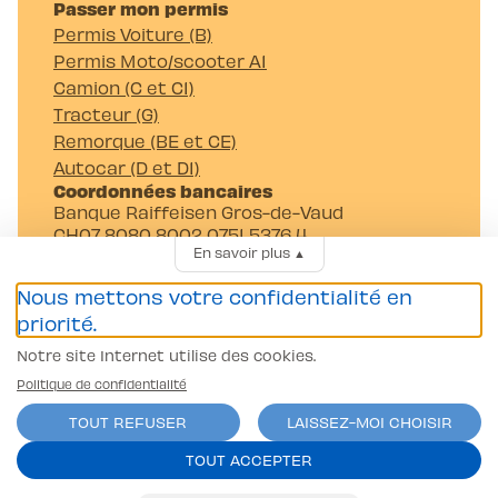
Passer mon permis
Permis Voiture (B)
Permis Moto/scooter A1
Camion (C et C1)
Tracteur (G)
Remorque (BE et CE)
Autocar (D et D1)
Coordonnées bancaires
Banque Raiffeisen Gros-de-Vaud
CH07 8080 8002 0751 5376 4
En savoir plus
▲
Auto-Moto-Ecole Pittet SA
Av. Juste-Olivier 23 1006 Lausanne
Nous mettons votre confidentialité en
priorité.
Notre site Internet utilise des cookies.
Politique de confidentialité
TOUT REFUSER
LAISSEZ-MOI CHOISIR
Conditions générales
TOUT ACCEPTER
Politique de confidentialité
contact@l-pittet.ch