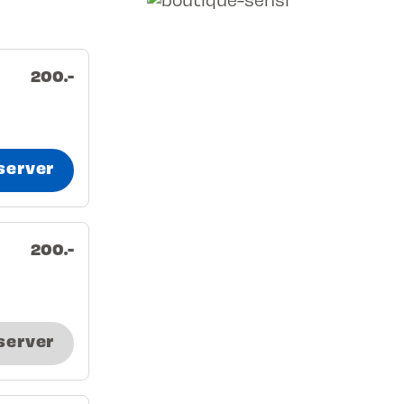
200.-
server
200.-
server