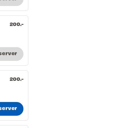
200.-
server
200.-
server