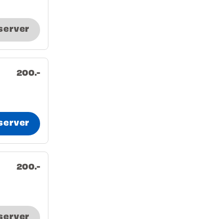
server
200.-
server
200.-
server