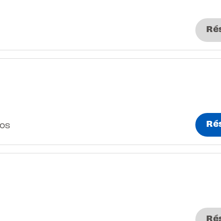
Ré
Ré
los
Ré