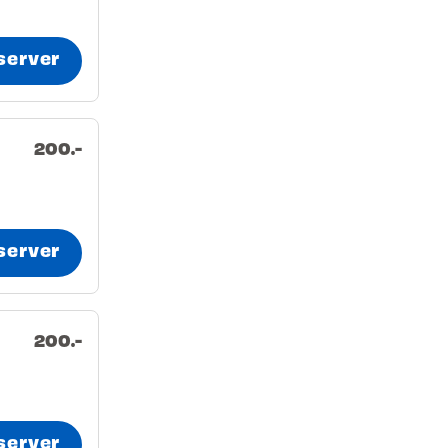
server
200.-
server
200.-
server