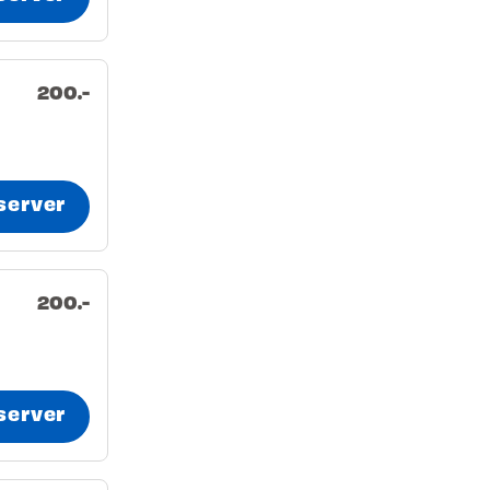
200.-
server
200.-
server