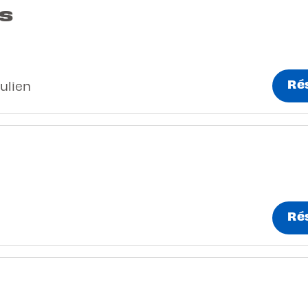
s
Ré
Julien
Ré