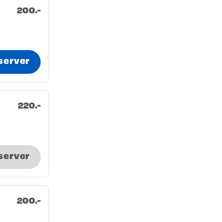
200.-
server
220.-
server
200.-