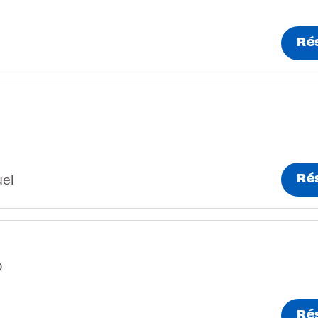
Ré
Ré
el
0
Ré