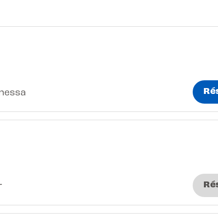
Ré
nessa
Ré
r