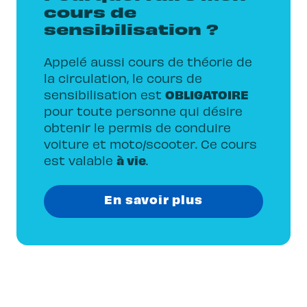
Dangers et conséquences de la
cours de
assurance/inscription/application
conduite de véhicules automobiles
voiture
sensibilisation ?
Avoir les bonnes stratégies pour éviter
Dans les agences de Lausanne,
les accidents
Appelé aussi cours de théorie de
Echallens, Gland, Nyon, Yverdon, Morges,
Connaissance du véhicule (mécanique)
la circulation, le cours de
Moudon, Payerne, Vevey, Neuchâtel et
OBLIGATOIRE
sensibilisation est
Renens
pour toute personne qui désire
Français
obtenir le permis de conduire
Condition : être âgé de 15 ans au
voiture et moto/scooter
. Ce cours
minimum et avoir un permis d'élève A1, A
à vie
est valable
.
ou B
En savoir plus