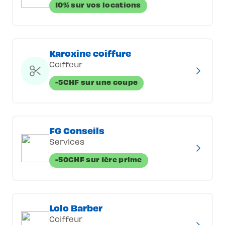
10% sur vos locations
Karoxine coiffure
Coiffeur
-5CHF sur une coupe
FG Conseils
Services
-50CHF sur 1ère prime
Lolo Barber
Coiffeur