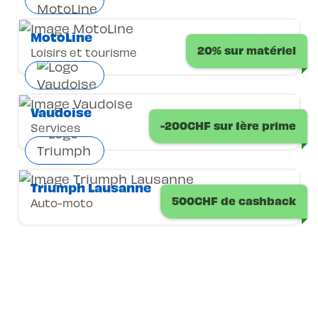
MotoLine
20% sur matériel
Loisirs et tourisme
Vaudoise
-200CHF sur 1ère prime
Services
Triumph Lausanne
500CHF de cashback
Auto-moto