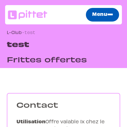
Menu
L-Club
·
test
test
Frittes offertes
Contact
Utilisation
Offre valable 1x chez le