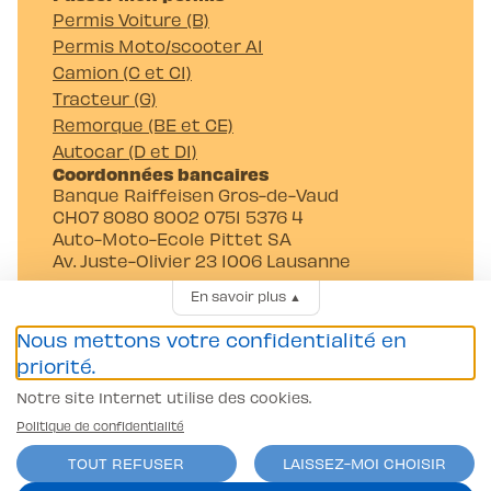
Permis Voiture (B)
Permis Moto/scooter A1
Camion (C et C1)
Tracteur (G)
Remorque (BE et CE)
Autocar (D et D1)
Coordonnées bancaires
Banque Raiffeisen Gros-de-Vaud
CH07 8080 8002 0751 5376 4
Auto-Moto-Ecole Pittet SA
Av. Juste-Olivier 23 1006 Lausanne
En savoir plus
▲
Nous mettons votre confidentialité en
priorité.
Notre site Internet utilise des cookies.
Conditions générales
Politique de confidentialité
Politique de confidentialité
TOUT REFUSER
LAISSEZ-MOI CHOISIR
contact@l-pittet.ch