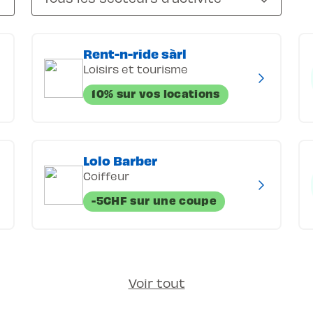
Rent-n-ride sàrl
Loisirs et tourisme
10% sur vos locations
Lolo Barber
Coiffeur
-5CHF sur une coupe
Voir tout