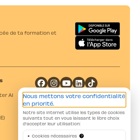
ancée de ta formation et
s
er A1
Nous mettons votre confidentialité
Coordonnées bancaires
en priorité.
Notre site Internet utilise les types de cookies
Banque Raiffeisen Gros-de-Vaud
E)
suivants tout en vous laissant le libre choix
CH07 8080 8002 0751 5376 4
d'accepter leur utilisation:
Auto-Moto-Ecole Pittet SA
Av. Juste-Olivier 23 1006 Lausanne
Cookies nécessaires
?