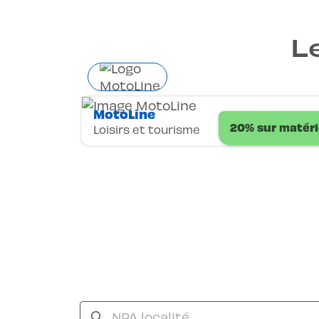
L
MotoLine
20% sur matéri
Loisirs et tourisme