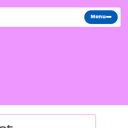
Menu
ct