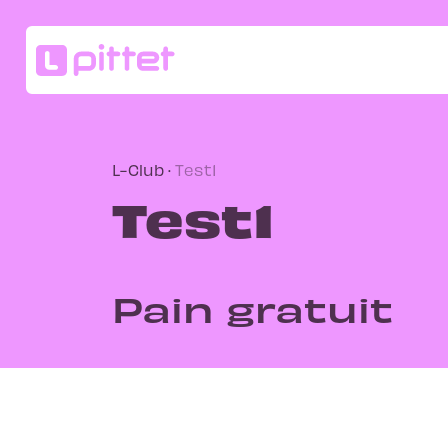
L-Club
·
Test1
Test1
Pain gratuit