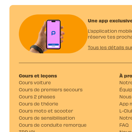
Une app exclusive
L’application mobil
réserve tes procha
Tous les détails su
Cours et leçons
À pr
Cours voiture
Notre
Cours de premiers secours
Équi
Cours 2 phases
Nous
Cours de théorie
App m
Cours moto et scooter
L-Clu
Cours de sensibilisation
Notre
Cours de conduite remorque
FAQ
TPP 121
Nous