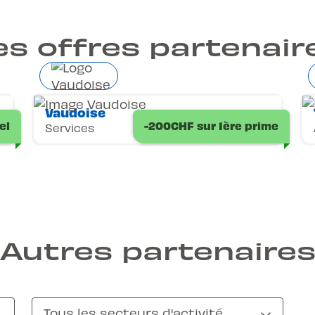
es offres partenair
Vaudoise
el
-200CHF sur 1ère prime
Services
Autres partenaire
Tous les secteurs d'activité