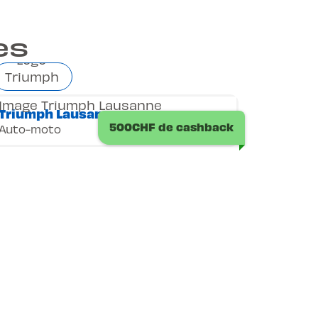
es
Triumph Lausanne
500CHF de cashback
Auto-moto
s