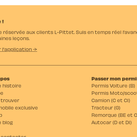
 !
e réservée aux clients L-Pittet. Suis en temps réel l’av
ines leçons.
r l'application →
opos
Passer mon permi
 histoire
Permis Voiture (B)
pe
Permis Moto/scoot
 trouver
Camion (C et C1)
obile exclusive
Tracteur (G)
b
Remorque (BE et C
 blog
Autocar (D et D1)
 contacter