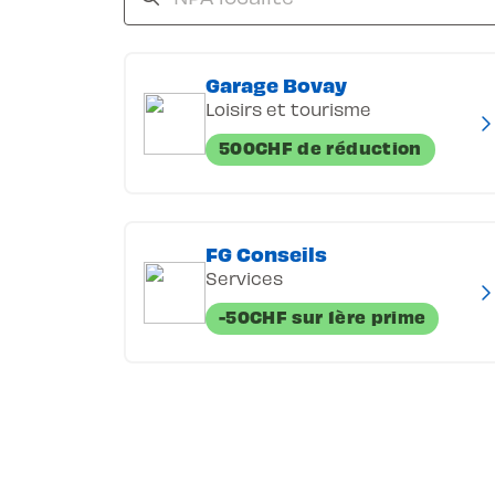
Garage Bovay
Loisirs et tourisme
500CHF de réduction
FG Conseils
Services
-50CHF sur 1ère prime