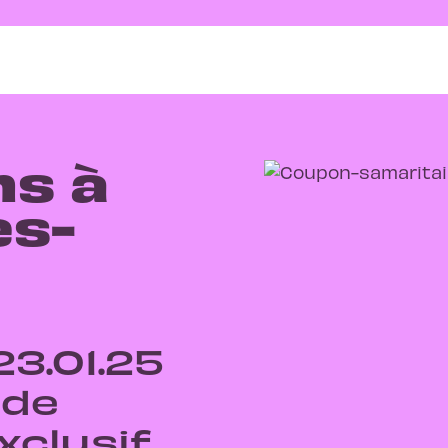
ns à
es-
23.01.25
 de
xclusif