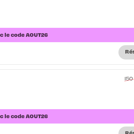
ec le code AOUT26
Ré
150
ec le code AOUT26
Ré