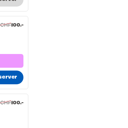
100.-
 CHF
server
100.-
 CHF