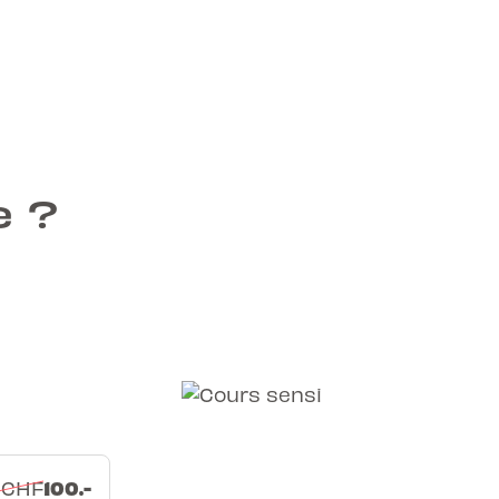
e ?
100.-
 CHF