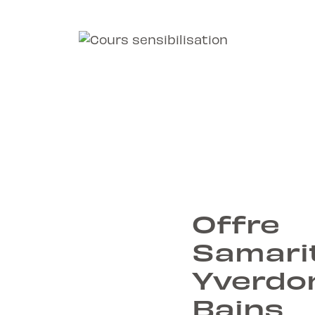
Offre
Samari
Yverdon
Bains