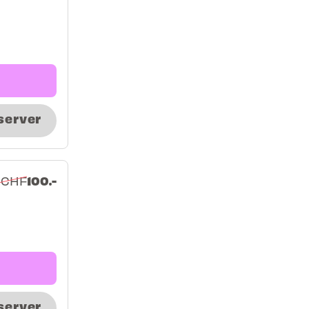
server
100.-
 CHF
server