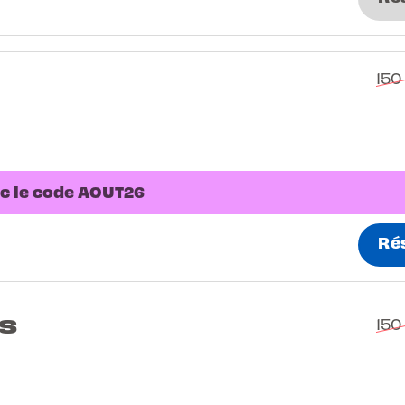
150
ec le code AOUT26
Ré
s
150