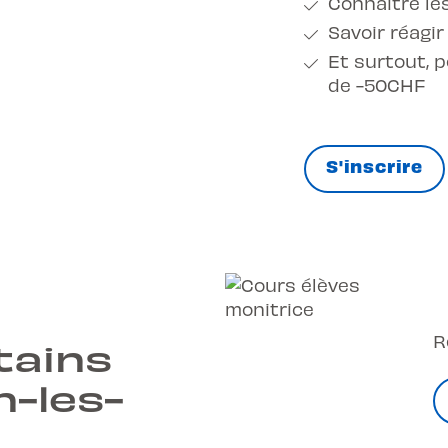
Connaître le
Savoir réagir
Et surtout, p
de -50CHF
S'inscrire
R
tains
-les-