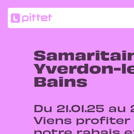
Samaritai
Yverdon-l
Bains
Du 21.01.25 au 
Viens profiter
notre rabais e