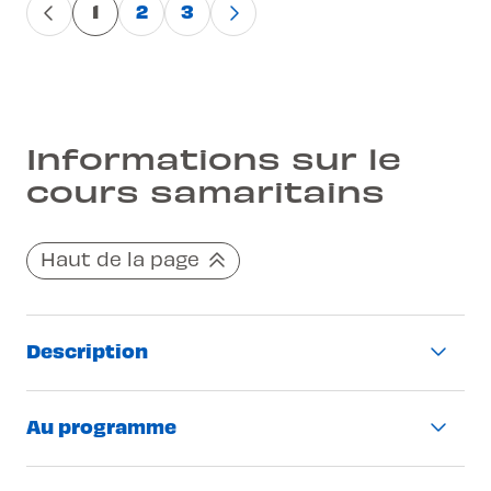
1
2
3
Informations sur le
cours samaritains
Haut de la page
Description
Cours obligatoire pour aller à l’examen
Au programme
théorique
Cours théorique de 10h