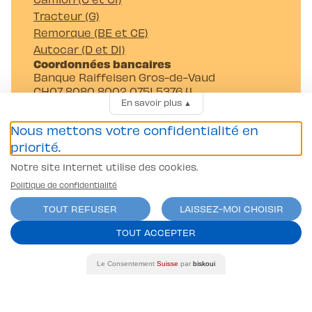
Tracteur (G)
Remorque (BE et CE)
Autocar (D et D1)
Coordonnées bancaires
Banque Raiffeisen Gros-de-Vaud
CH07 8080 8002 0751 5376 4
En savoir plus
▲
Auto-Moto-Ecole Pittet SA
Av. Juste-Olivier 23 1006 Lausanne
Nous mettons votre confidentialité en
priorité.
Notre site Internet utilise des cookies.
Politique de confidentialité
TOUT REFUSER
LAISSEZ-MOI CHOISIR
Conditions générales
TOUT ACCEPTER
Politique de confidentialité
contact@l-pittet.ch
Le Consentement
Suisse
par
biskoui
site par
ercos.ch