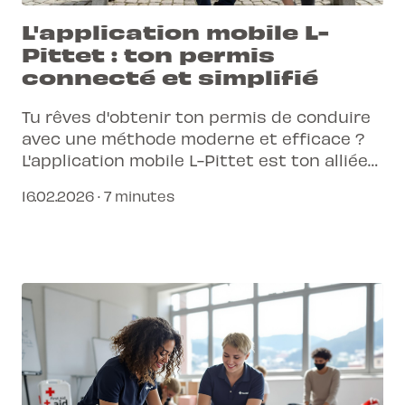
L'application mobile L-
Pittet : ton permis
connecté et simplifié
Tu rêves d'obtenir ton permis de conduire
avec une méthode moderne et efficace ?
L'application mobile L-Pittet est ton alliée
pour un parcours d'apprentissage
16.02.2026 · 7 minutes
connecté et sans stress.