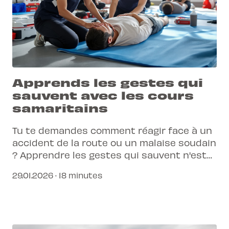
Apprends les gestes qui
sauvent avec les cours
samaritains
Tu te demandes comment réagir face à un
accident de la route ou un malaise soudain
? Apprendre les gestes qui sauvent n'est
pas seulement une obligation légale pour
29.01.2026 · 18 minutes
ton permis, c'est une compétence humaine
indispensable qui peut transformer une
situation tragique en une vie sauvée.