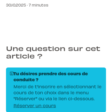
du premier coup. Découvre nos conseils
30.10.2025 · 7 minutes
d'experts pour arriver presque tous prêt
et confiant le jour J.
Une question sur cet
article ?
Tu désires prendre des cours de
conduite ?
Merci de t'inscrire en sélectionnant le
cours de ton choix dans le menu
"Réserver" ou via le lien ci-dessous.
Réserver un cours