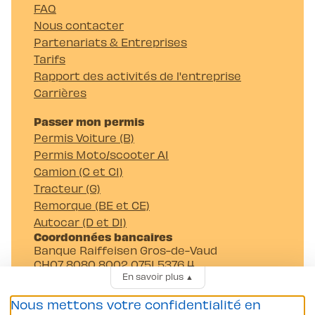
FAQ
Nous contacter
Partenariats & Entreprises
Tarifs
Rapport des activités de l'entreprise
Carrières
Passer mon permis
Permis Voiture (B)
Permis Moto/scooter A1
Camion (C et C1)
Tracteur (G)
Remorque (BE et CE)
Autocar (D et D1)
Coordonnées bancaires
Banque Raiffeisen Gros-de-Vaud
CH07 8080 8002 0751 5376 4
En savoir plus
▲
Auto-Moto-Ecole Pittet SA
Av. Juste-Olivier 23 1006 Lausanne
Nous mettons votre confidentialité en