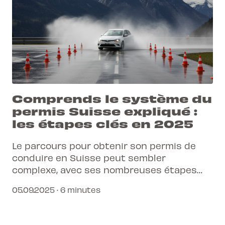
Comprends le système du
permis Suisse expliqué :
les étapes clés en 2025
Le parcours pour obtenir son permis de
conduire en Suisse peut sembler
complexe, avec ses nombreuses étapes
obligatoires. Heureusement, une approche
05.09.2025 · 6 minutes
moderne et connectée transforme
complètement cette expérience. Découvre
comment fonctionne le système et