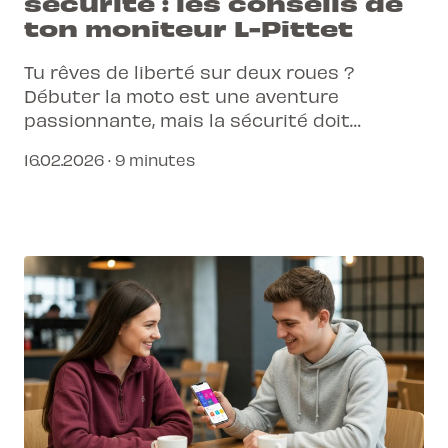
sécurité : les conseils de
ton moniteur L-Pittet
Tu rêves de liberté sur deux roues ?
Débuter la moto est une aventure
passionnante, mais la sécurité doit
toujours être ta priorité. Avec les bons
16.02.2026 · 9 minutes
réflexes et une formation adaptée, tu
prendras la route en toute confiance.