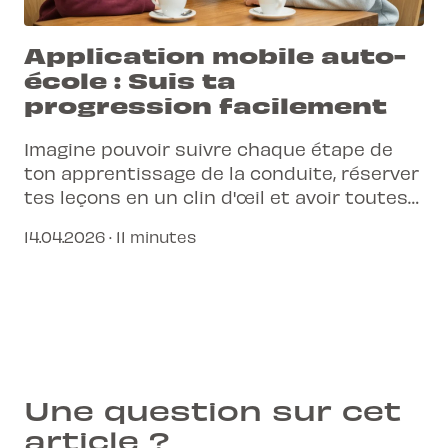
Application mobile auto-
école : Suis ta
progression facilement
Imagine pouvoir suivre chaque étape de
ton apprentissage de la conduite, réserver
tes leçons en un clin d'œil et avoir toutes
les informations essentielles à portée de
14.04.2026 · 11 minutes
main. C'est désormais possible avec notre
application mobile auto-école !
Une question sur cet
article ?