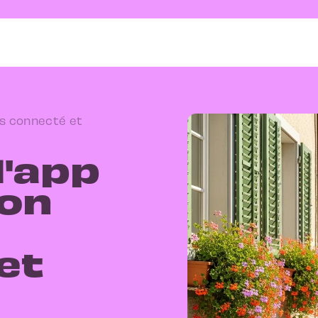
is connecté et
l'app
ton
et