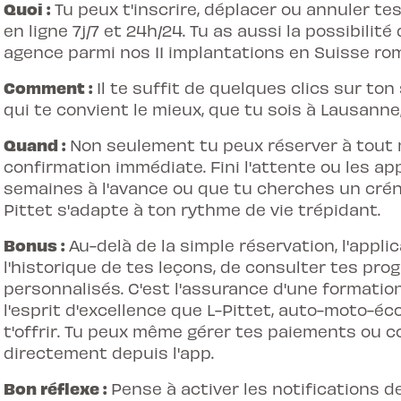
Quoi :
Tu peux t'inscrire, déplacer ou annuler t
en ligne 7j/7 et 24h/24. Tu as aussi la possibilit
agence parmi nos 11 implantations en Suisse ro
Comment :
Il te suffit de quelques clics sur t
qui te convient le mieux, que tu sois à Lausann
Quand :
Non seulement tu peux réserver à tout 
confirmation immédiate. Fini l'attente ou les app
semaines à l'avance ou que tu cherches un créne
Pittet s'adapte à ton rythme de vie trépidant.
Bonus :
Au-delà de la simple réservation, l'appli
l'historique de tes leçons, de consulter tes pro
personnalisés. C'est l'assurance d'une formation
l'esprit d'excellence que L-Pittet, auto-moto-éco
t'offrir. Tu peux même gérer tes paiements ou c
directement depuis l'app.
Bon réflexe :
Pense à activer les notifications de