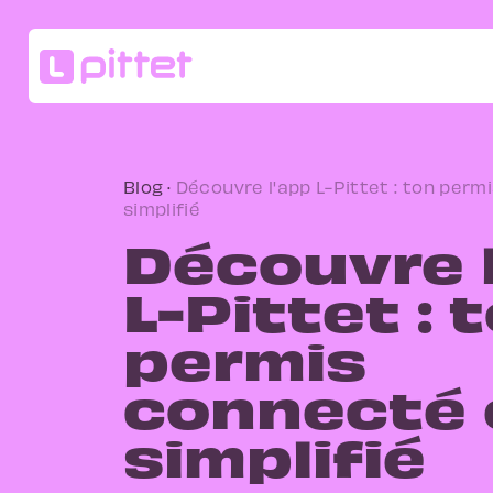
Blog
·
Découvre l'app L-Pittet : ton perm
simplifié
Découvre 
L-Pittet : 
permis
connecté 
simplifié