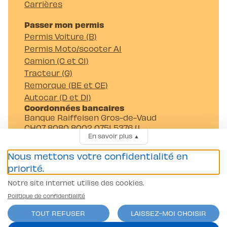
Carrières
Passer mon permis
Permis Voiture (B)
Permis Moto/scooter A1
Camion (C et C1)
Tracteur (G)
Remorque (BE et CE)
Autocar (D et D1)
Coordonnées bancaires
Banque Raiffeisen Gros-de-Vaud
CH07 8080 8002 0751 5376 4
En savoir plus
▲
Auto-Moto-Ecole Pittet SA
Av. Juste-Olivier 23 1006 Lausanne
Nous mettons votre confidentialité en
priorité.
Notre site Internet utilise des cookies.
Politique de confidentialité
TOUT REFUSER
LAISSEZ-MOI CHOISIR
Conditions générales