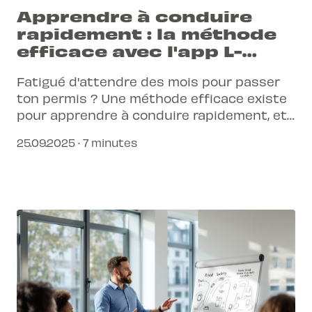
Apprendre à conduire
rapidement : la méthode
efficace avec l'app L-
Pittet
Fatigué d'attendre des mois pour passer
ton permis ? Une méthode efficace existe
pour apprendre à conduire rapidement, et
elle tient dans ta poche. L'application L-
25.09.2025 · 7 minutes
Pittet transforme ta formation en une
expérience connectée, simple et accélérée.