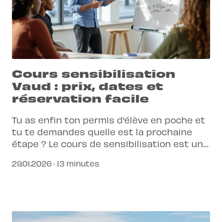
Cours sensibilisation
Vaud : prix, dates et
réservation facile
Tu as enfin ton permis d'élève en poche et
tu te demandes quelle est la prochaine
étape ? Le cours de sensibilisation est un
passage obligé pour affiner tes réflexes et
29.01.2026 · 13 minutes
comprendre les dangers de la route avant
ton examen pratique.