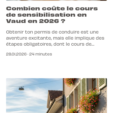
Combien coûte le cours
de sensibilisation en
Vaud en 2026 ?
Obtenir ton permis de conduire est une
aventure excitante, mais elle implique des
étapes obligatoires, dont le cours de
sensibilisation. Tu te demandes quel
28.01.2026 · 24 minutes
budget prévoir pour cette formation
essentielle en 2026 dans le canton de
Vaud ? Découvre les informations clés
pour planifier sereinement ton parcours.