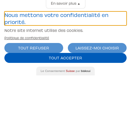
En savoir plus
▲
Carrières
Nous mettons votre confidentialité en
Passer mon permis
priorité.
Permis Voiture (B)
Notre site Internet utilise des cookies.
Permis Moto/scooter A1
Camion (C et C1)
Politique de confidentialité
Tracteur (G)
TOUT REFUSER
LAISSEZ-MOI CHOISIR
Remorque (BE et CE)
TOUT ACCEPTER
Autocar (D et D1)
Coordonnées bancaires
Banque Raiffeisen Gros-de-Vaud
Le Consentement
Suisse
par
biskoui
CH07 8080 8002 0751 5376 4
Auto-Moto-Ecole Pittet SA
Av. Juste-Olivier 23 1006 Lausanne
Conditions générales