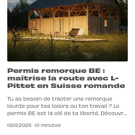
Permis remorque BE :
maîtrise la route avec L-
Pittet en Suisse romande
Tu as besoin de tracter une remorque
lourde pour tes loisirs ou ton travail ? Le
permis BE est la clé de ta liberté. Découvre
comment l'obtenir rapidement et
16.02.2026 · 10 minutes
efficacement avec L-Pittet.