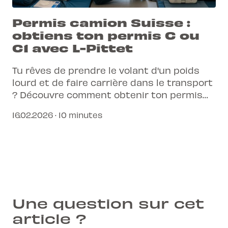
Permis camion Suisse :
obtiens ton permis C ou
C1 avec L-Pittet
Tu rêves de prendre le volant d'un poids
lourd et de faire carrière dans le transport
? Découvre comment obtenir ton permis
camion C ou C1 en Suisse, étape par étape,
16.02.2026 · 10 minutes
avec l'accompagnement expert de L-Pittet.
Une question sur cet
article ?