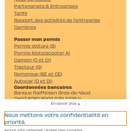
Partenariats & Entreprises
Tarifs
Rapport des activités de l'entreprise
Carrières
Passer mon permis
Permis Voiture (B)
Permis Moto/scooter A1
Camion (C et C1)
Tracteur (G)
Remorque (BE et CE)
Autocar (D et D1)
Coordonnées bancaires
Banque Raiffeisen Gros-de-Vaud
CH07 8080 8002 0751 5376 4
En savoir plus
▲
Auto-Moto-Ecole Pittet SA
Av. Juste-Olivier 23 1006 Lausanne
Nous mettons votre confidentialité en
priorité.
Notre site Internet utilise des cookies.