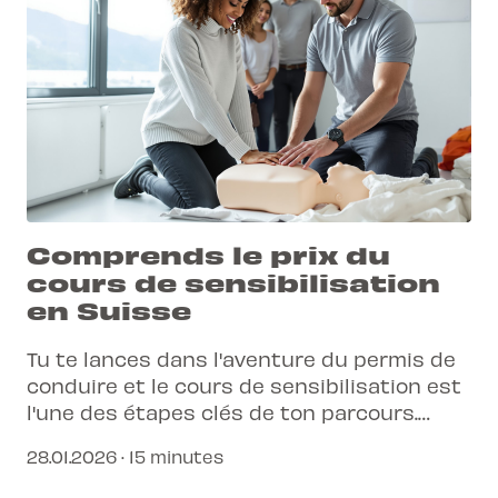
Comprends le prix du
cours de sensibilisation
en Suisse
Tu te lances dans l'aventure du permis de
conduire et le cours de sensibilisation est
l'une des étapes clés de ton parcours.
Entre les tarifs pratiqués en Suisse
28.01.2026 · 15 minutes
romande et le contenu obligatoire, il est
normal que tu te poses des questions sur