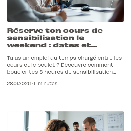
Réserve ton cours de
sensibilisation le
weekend : dates et
astuces
Tu as un emploi du temps chargé entre les
cours et le boulot ? Découvre comment
boucler tes 8 heures de sensibilisation
obligatoires en un seul weekend sans
28.01.2026 · 11 minutes
stresser pour ton permis.