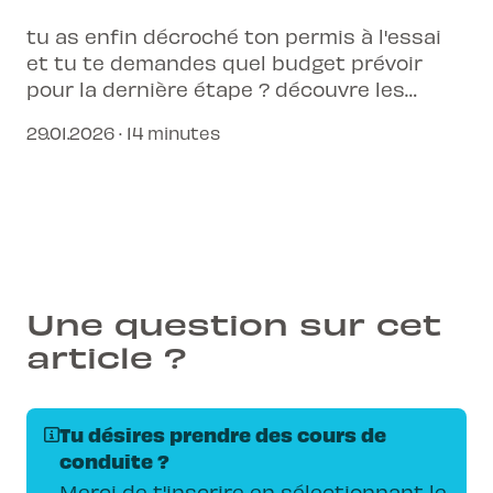
tu as enfin décroché ton permis à l'essai
et tu te demandes quel budget prévoir
pour la dernière étape ? découvre les
tarifs 2026, les délais légaux et comment
29.01.2026 · 14 minutes
l'école L-Pittet t'accompagne avec son
application exclusive pour réussir ton
cours deux phases sans stress.
Une question sur cet
article ?
Tu désires prendre des cours de
conduite ?
Merci de t'inscrire en sélectionnant le