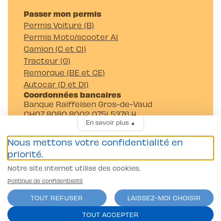
Passer mon permis
Permis Voiture (B)
Permis Moto/scooter A1
Camion (C et C1)
Tracteur (G)
Remorque (BE et CE)
Autocar (D et D1)
Coordonnées bancaires
Banque Raiffeisen Gros-de-Vaud
CH07 8080 8002 0751 5376 4
En savoir plus
▲
Auto-Moto-Ecole Pittet SA
Av. Juste-Olivier 23 1006 Lausanne
Nous mettons votre confidentialité en
priorité.
Notre site Internet utilise des cookies.
Politique de confidentialité
TOUT REFUSER
LAISSEZ-MOI CHOISIR
Conditions générales
TOUT ACCEPTER
Politique de confidentialité