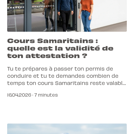
Cours Samaritains :
quelle est la validité de
ton attestation ?
Tu te prépares à passer ton permis de
conduire et tu te demandes combien de
temps ton cours Samaritains reste valable
? Découvre l'essentiel pour planifier ton
16.04.2026 · 7 minutes
parcours sans stress.