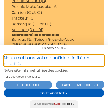
Permis Voiture (B)
Permis Moto/scooter A1
Camion (C et C1)
Tracteur (G)
Remorque (BE et CE)
Autocar (D et D1)
Coordonnées bancaires
Banque Raiffeisen Gros-de-Vaud
CH07 8080 8002 0751 5376 4
En savoir plus
▲
Auto-Moto-Ecole Pittet SA
Av. Juste-Olivier 23 1006 Lausanne
Nous mettons votre confidentialité en
priorité.
Notre site Internet utilise des cookies.
Politique de confidentialité
TOUT REFUSER
LAISSEZ-MOI CHOISIR
Conditions générales
TOUT ACCEPTER
Politique de confidentialité
contact@l-pittet.ch
Le Consentement
Suisse
par
biskoui
site par
ercos.ch