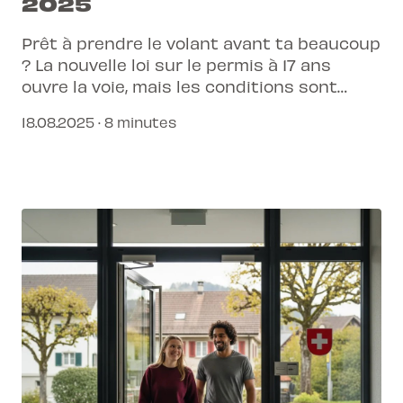
2025
Prêt à prendre le volant avant ta beaucoup
? La nouvelle loi sur le permis à 17 ans
ouvre la voie, mais les conditions sont
précises. Découvre comment L-Pittet, avec
18.08.2025 · 8 minutes
son approche connectée, simplifie chaque
étape pour toi à Genève et dans le canton
de Vaud.